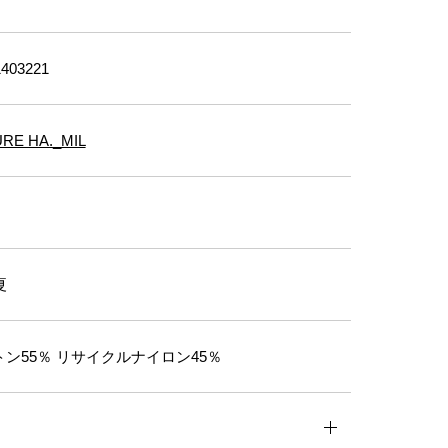
403221
RE HA._MIL
夏
ン55％ リサイクルナイロン45％