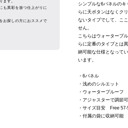
ります。
シンプルな6パネルのキ
にも異彩を放つ仕上がりに
らに天ボタンはなくク
ないタイプでして、こ
をお探しの方におススメで
せん。
こちらはウォータープ
らに定番のタイプとは
納可能な仕様となって
います。
・6パネル
・浅めのシルエット
・ウォータープルーフ
・アジャスターで調節
・サイズ目安 Free 57-5
・付属の袋に収納可能