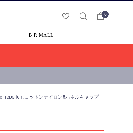
0
G
|
B.R.MALL
low water repellent コットンナイロン6パネルキャップ