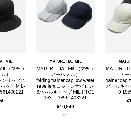
A._MIL
MATURE HA._MIL
MATUR
_MIL（マチュ
MATURE HA._MIL（マチュ
MATURE 
ミル）
アーハ ミル）
アー
コットンリップス
folding trainer cap low water
trainer 
ット MIL-
repellent コットンナイロン
パネルキャップ
561400221
6パネルキャップ MIL-FTC1
0 185
163_L 18561403221
50
¥
¥16,940
guji