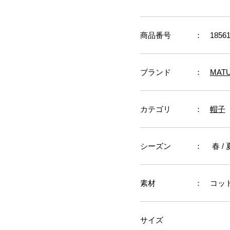
商品番号
： 18561
ブランド
：
MATU
カテゴリ
：
帽子
シーズン
： 春 / 
素材
： コット
サイズ