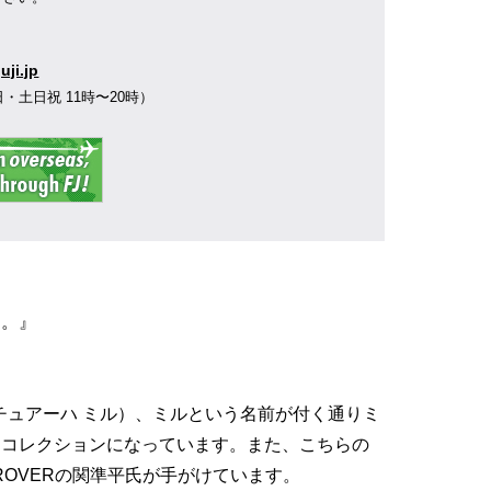
】
uji.jp
0（平日・土日祝 11時〜20時）
す。』
L（マチュアーハ ミル）、ミルという名前が付く通りミ
たコレクションになっています。また、こちらの
MPROVERの関準平氏が手がけています。