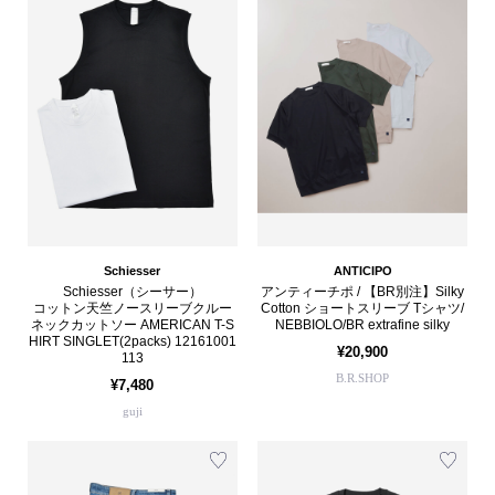
Schiesser
ANTICIPO
Schiesser（シーサー）
アンティーチポ / 【BR別注】Silky
コットン天竺ノースリーブクルー
Cotton ショートスリーブ Tシャツ/
ネックカットソー AMERICAN T-S
NEBBIOLO/BR extrafine silky
HIRT SINGLET(2packs) 12161001
¥20,900
113
B.R.SHOP
¥7,480
guji