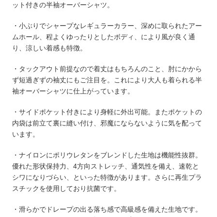
ット付きの半袖オーバーシャツ。
・小ぶりでシャープなレギュラーカラー、深めに取られたアー
ムホール、程よくゆったりとしたボディ、により風が良く通
り、涼しい着感も特徴。
・タックアウト前提なので着丈はもちろんのこと、肘にかから
ず短過ぎずの袖丈にもご注目を。これにより大人も着られる半
袖オーバーシャツに仕上がっています。
・サイドポケット付きにより身軽に外出可能。またポケットの
内袋は前立て裏に縫い付け、邪魔にならないように気を配って
います。
・ナイロンにポリウレタンをブレンドした生地は機能性抜群。
優れた形状保持力、4方向ストレッチ、通気性を備え、速乾と
シワになりづらい、といった特徴があります。さらに再生プラ
スチックを使用しており抗菌です。
・滑らかでドレープの出る落ち感で高級感を備えた生地です。