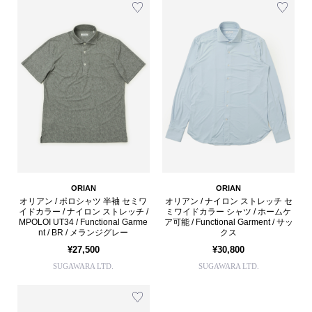
ORIAN
ORIAN
オリアン / ポロシャツ 半袖 セミワ
オリアン / ナイロン ストレッチ セ
イドカラー / ナイロン ストレッチ /
ミワイドカラー シャツ / ホームケ
MPOLOI UT34 / Functional Garme
ア可能 / Functional Garment / サッ
nt / BR / メランジグレー
クス
¥27,500
¥30,800
SUGAWARA LTD.
SUGAWARA LTD.