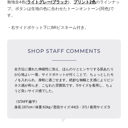
無地全4色(
ライトグレー/ブラック
)、
プリント2色
のラインナッ
プ。ボタンは生地の色に合わせたトーンオントーン(同色)で
す。
・右サイドポケット下にBRピスネーム付き。
SHOP STAFF COMMENTS
全方位に優れた伸縮性に加え、ほんのりとヒンヤリする肌あたり
が心地よい一着。サイドポケットが付くことで、ちょっとしたモ
ノを入れられ、身軽に過ごせます。絶妙な袖幅と丈感によりビジ
ネス感が和らぎ、こなれた雰囲気です。Sサイズを着用し、ちょ
うど良いサイズ感でした。
《STAFF.︎︎藤平》
身長:︎︎167cm / 体重:62kg / 普段サイズ:︎︎44(S・37) / 着用サイズ:︎︎S