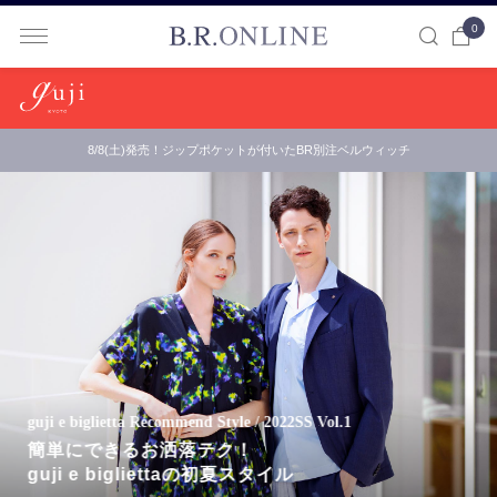
0
B.R.ONLINE
8/8(土)発売！ジップポケットが付いたBR別注ベルウィッチ
guji e biglietta Recommend Style / 2022SS Vol.1
簡単にできるお洒落テク！
guji e bigliettaの初夏スタイル