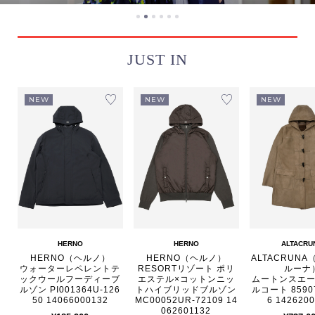
JUST IN
NEW
NEW
NEW
HERNO
HERNO
ALTACRU
HERNO（ヘルノ）
HERNO（ヘルノ）
ALTACRUN
ウォーターレペレントテ
RESORTリゾート ポリ
ルーナ
ックウールフーディーブ
エステル×コットンニッ
ムートンスエ
ルゾン PI001364U-126
トハイブリッドブルゾン
ルコート 85907
50 14066000132
MC00052UR-72109 14
6 142620
062601132