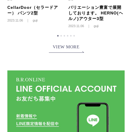
ト
CellarDoor（セラードア
バリエーション豊富で展開
ー） パンツ2型
しております。 HERNO(ヘ
2
ルノ)アウター3型
2023.11.06 ｜ guji
2023.11.06 ｜ guji
VIEW MORE