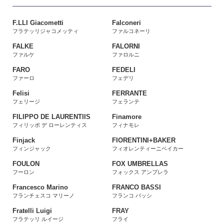
F.LLI Giacometti
Falconeri
フラテッリジャコメッティ
ファルコネーリ
FALKE
FALORNI
ファルケ
ファロルニ
FARO
FEDELI
ファーロ
フェデリ
Felisi
FERRANTE
フェリージ
フェランテ
FILIPPO DE LAURENTIIS
Finamore
フィリッポ デ ローレンティス
フィナモレ
Finjack
FIORENTINI+BAKER
フィンジャック
フィオレンティーニベイカー
FOULON
FOX UMBRELLAS
フーロン
フォックス アンブレラ
Francesco Marino
FRANCO BASSI
フランチェスコ マリーノ
フランコ バッシ
Fratelli Luigi
FRAY
フラテッリ ルイージ
フライ