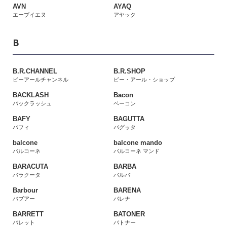
AVN
AYAQ
エーブイエヌ
アヤック
B
B.R.CHANNEL
B.R.SHOP
ビーアールチャンネル
ビー・アール・ショップ
BACKLASH
Bacon
バックラッシュ
ベーコン
BAFY
BAGUTTA
バフィ
バグッタ
balcone
balcone mando
バルコーネ
バルコーネ マンド
BARACUTA
BARBA
バラクータ
バルバ
Barbour
BARENA
バブアー
バレナ
BARRETT
BATONER
バレット
バトナー