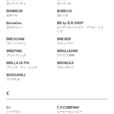
ボンファンティ
ボンフィル
BONHEUR
BORELIO
ボネール
ボレリオ
Borsalino
BR by B.R.SHOP
ボルサリーノ
ビーアール バイ ビー・アール・ショ
ップ
BRESCIANI
BREUER
ブレッシアーニ
ブリューワー
BRIEFING
BRIGLIA1949
ブリーフィング
ブリリア1949
BRILLA DI PIU
BRONZAJI
ブリッラ・ディ・ピュウ
ブロンザージ
BUZIGAHILL
ブジガヒル
C
C+
C.P.COMPANY
シープラス
シーピーカンパニー