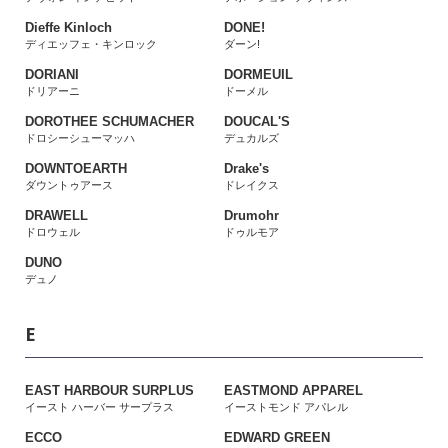
Dieffe Kinloch
DONE!
ディエッフェ・キンロック
ダーン!
DORIANI
DORMEUIL
ドリアーニ
ドーメル
DOROTHEE SCHUMACHER
DOUCAL'S
ドロシーシューマッハ
デュカルズ
DOWNTOEARTH
Drake's
ダウントゥアース
ドレイクス
DRAWELL
Drumohr
ドロウェル
ドゥルモア
DUNO
デュノ
E
EAST HARBOUR SURPLUS
EASTMOND APPAREL
イースト ハーバー サープラス
イーストモンド アパレル
ECCO
EDWARD GREEN