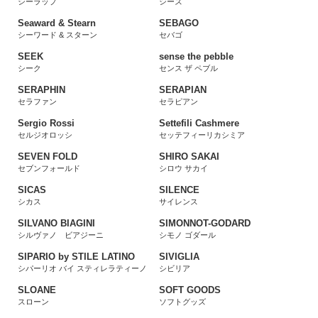
シーラップ
シーズ
Seaward & Stearn
SEBAGO
シーワード & スターン
セバゴ
SEEK
sense the pebble
シーク
センス ザ ペブル
SERAPHIN
SERAPIAN
セラファン
セラピアン
Sergio Rossi
Settefili Cashmere
セルジオロッシ
セッテフィーリカシミア
SEVEN FOLD
SHIRO SAKAI
セブンフォールド
シロウ サカイ
SICAS
SILENCE
シカス
サイレンス
SILVANO BIAGINI
SIMONNOT-GODARD
シルヴァノ ビアジーニ
シモノ ゴダール
SIPARIO by STILE LATINO
SIVIGLIA
シパーリオ バイ スティレラティーノ
シビリア
SLOANE
SOFT GOODS
スローン
ソフトグッズ