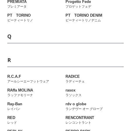
PREMIATA
Progetto Fede
プレミアータ
プロゲットフェデ
PT TORINO
PT TORINO DENIM
ピーティートリノ
ピーティートリノデニム
Q
R
R.C.A.F
RADICE
アールシーエーフットウェア
ラディーチェ
RAffa MOLINA
rasox
ラッファモリーナ
ラソックス
Ray-Ban
rdv o globe
レイバン
ランデヴー オー グローブ
RED
RENCONTRANT
レッド
レンコントラント