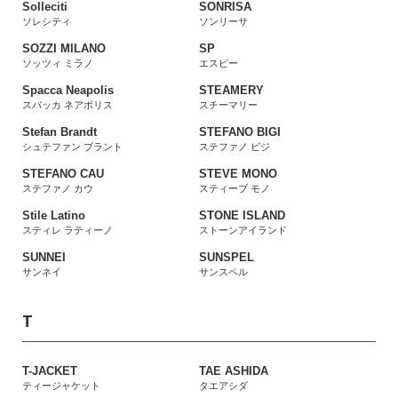
Solleciti
SONRISA
ソレシティ
ソンリーサ
SOZZI MILANO
SP
ソッツィ ミラノ
エスピー
Spacca Neapolis
STEAMERY
スパッカ ネアポリス
スチーマリー
Stefan Brandt
STEFANO BIGI
シュテファン ブラント
ステファノ ビジ
STEFANO CAU
STEVE MONO
ステファノ カウ
スティーブ モノ
Stile Latino
STONE ISLAND
スティレ ラティーノ
ストーンアイランド
SUNNEI
SUNSPEL
サンネイ
サンスペル
T
T-JACKET
TAE ASHIDA
ティージャケット
タエアシダ