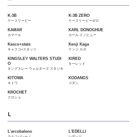
K-3B
K-3B ZERO
ケースリービー
ケースリービーゼロ
KAMAR
KARL DONOGHUE
カマール
カール ドノヒュー
Kasco+stats
Kenji Kaga
キャスコ+スタッツ
ケンジ カガ
KINGSLEY WALTERS STUDI
KIRED
O
キーレッド
キングスレー ウォルターズ スタジオ
KITOWA
KODANGS
キトワ
コダン
KROCHET
クロシェ
L
L'arcobaleno
L'EDELLI
ラルコバレーノ
レデッリ