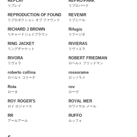
REPLAY
REPRO-PARK
リプレイ
リプロパーク
REPRODUCTION OF FOUND
REVENIR
リプロダクション オブ ファウンド
リブニール
RICHARD J BROWN
Rifugio
リチャードジェイブラウン
リフージオ
RING JACKET
RIVIERAS
リングヂャケット
リヴィエラ
RIVORA
ROBERT FRIEDMAN
リヴォラ
ロベルト フリッドマン
roberto collina
rossorame
ロベルト コリーナ
ロッソラメ
Rota
rov
ロータ
ローヴ
ROY ROGER'S
ROYAL MER
ロイ ロジャース
ロワイヤル メール
RR
RUFFO
アールアール
ルッフォ