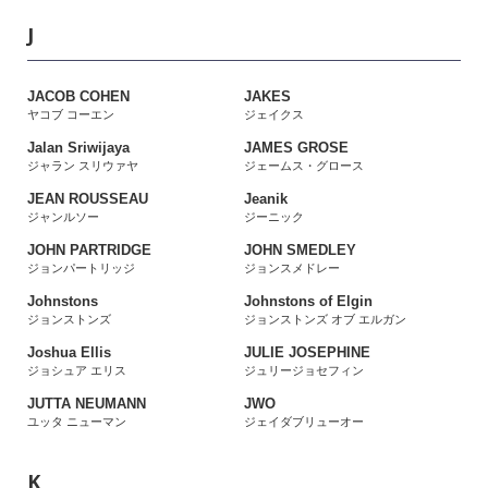
J
JACOB COHEN
JAKES
ヤコブ コーエン
ジェイクス
Jalan Sriwijaya
JAMES GROSE
ジャラン スリウァヤ
ジェームス・グロース
JEAN ROUSSEAU
Jeanik
ジャンルソー
ジーニック
JOHN PARTRIDGE
JOHN SMEDLEY
ジョンパートリッジ
ジョンスメドレー
Johnstons
Johnstons of Elgin
ジョンストンズ
ジョンストンズ オブ エルガン
Joshua Ellis
JULIE JOSEPHINE
ジョシュア エリス
ジュリージョセフィン
JUTTA NEUMANN
JWO
ユッタ ニューマン
ジェイダブリューオー
K