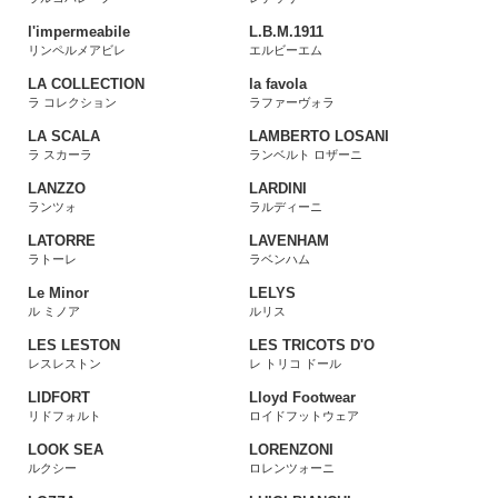
l'impermeabile
L.B.M.1911
リンペルメアビレ
エルビーエム
LA COLLECTION
la favola
ラ コレクション
ラファーヴォラ
LA SCALA
LAMBERTO LOSANI
ラ スカーラ
ランベルト ロザーニ
LANZZO
LARDINI
ランツォ
ラルディーニ
LATORRE
LAVENHAM
ラトーレ
ラベンハム
Le Minor
LELYS
ル ミノア
ルリス
LES LESTON
LES TRICOTS D'O
レスレストン
レ トリコ ドール
LIDFORT
Lloyd Footwear
リドフォルト
ロイドフットウェア
LOOK SEA
LORENZONI
ルクシー
ロレンツォーニ