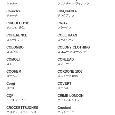
シャルべ
クリスチャン ワイナンツ
Church's
CINQUANTA
チャーチ
チンクアンタ
CIRCOLO 1901
Clarks
チルコロ 1901
クラークス
COHERENCE
COLE HAAN
コヒーレンス
コールハーン
COLOMBO
COLONY CLOTHING
コロンボ
コロニー クロージング
COMOLI
CONLEAD
コモリ
コンリード
COOHEM
CORDONE 1956
コーヘン
コルドーネ1956
Corgi
COVERT
コーギ
コーベルト
CQP
CRIME LONDON
シーキューピー
クライムロンドン
CROCKETT&JONES
Cruciani
クロケット&ジョーンズ
クルチアーニ