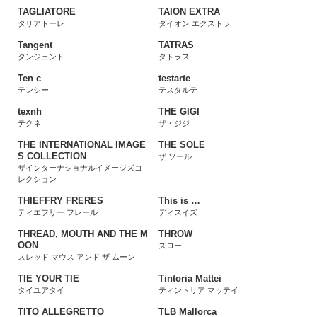
TAGLIATORE
TAION EXTRA
タリアトーレ
タイオン エクストラ
Tangent
TATRAS
タンジェント
タトラス
Ten c
testarte
テンシー
テスタルテ
texnh
THE GIGI
テクネ
ザ・ジジ
THE INTERNATIONAL IMAGE
THE SOLE
S COLLECTION
ザ ソール
ザインターナショナルイメージズコ
レクション
THIEFFRY FRERES
This is …
ティエフリー フレール
ディスイズ
THREAD, MOUTH AND THE M
THROW
OON
スロー
スレッド マウス アンド ザ ムーン
TIE YOUR TIE
Tintoria Mattei
タイユアタイ
ティントリア マッテイ
TITO ALLEGRETTO
TLB Mallorca