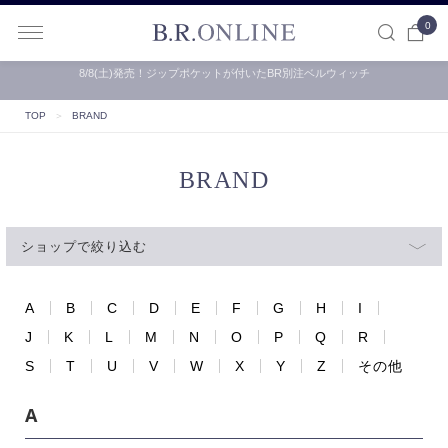
0
B.R.ONLINE
【B.R.ONLINE】一部店舗の夏期休業期間とお盆期間による配…
TOP
＞
BRAND
BRAND
ショップで絞り込む
A
B
C
D
E
F
G
H
I
J
K
L
M
N
O
P
Q
R
S
T
U
V
W
X
Y
Z
その他
A