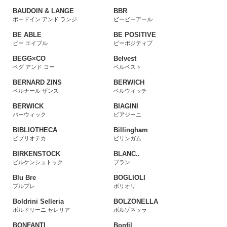
BAUDOIN & LANGE
BBR
ボードイン アンド ランジ
ビービーアール
BE ABLE
BE POSITIVE
ビー エイブル
ビーポジティブ
BEGG×CO
Belvest
ベグ アンド コー
ベルベスト
BERNARD ZINS
BERWICH
ベルナール ザンス
ベルウィッチ
BERWICK
BIAGINI
バーウィック
ビアジーニ
BIBLIOTHECA
Billingham
ビブリオテカ
ビリンガム
BIRKENSTOCK
BLANC..
ビルケンシュトック
ブラン
Blu Bre
BOGLIOLI
ブルブレ
ボリオリ
Boldrini Selleria
BOLZONELLA
ボルドリーニ セレリア
ボルゾネッラ
BONFANTI
Bonfil