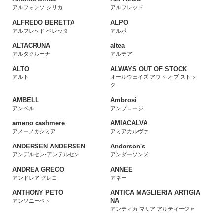
アルフォンソ シリカ
アルフレッド
ALFREDO BERETTA
ALPO
アルフレッド ベレッタ
アルポ
ALTACRUNA
altea
アルタクルーナ
アルテア
ALTO
ALWAYS OUT OF STOCK
アルト
オールウェイズ アウト オブ ストッ
ク
AMBELL
Ambrosi
アンベル
アンブロージ
ameno cashmere
AMIACALVA
アメーノカシミア
アミアカルヴァ
ANDERSEN-ANDERSEN
Anderson's
アンデルセン-アンデルセン
アンダーソンズ
ANDREA GRECO
ANNEE
アンドレア グレコ
アネー
ANTHONY PETO
ANTICA MAGLIERIA ARTIGIA
NA
アンソニーペト
アンティカ マリア アルティージャ