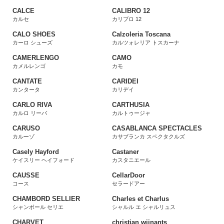
CALCE
CALIBRO 12
カルセ
カリブロ 12
CALO SHOES
Calzoleria Toscana
カーロ シューズ
カルツォレリア トスカーナ
CAMERLENGO
CAMO
カメルレンゴ
カモ
CANTATE
CARIDEI
カンタータ
カリデイ
CARLO RIVA
CARTHUSIA
カルロ リーバ
カルトゥージャ
CARUSO
CASABLANCA SPECTACLES
カルーゾ
カサブランカ スペクタクルズ
Casely Hayford
Castaner
ケイスリー ヘイフォード
カスタニエール
CAUSSE
CellarDoor
コース
セラードアー
CHAMBORD SELLIER
Charles et Charlus
シャンボール セリエ
シャルル エ シャルリュス
CHARVET
christian wijnants