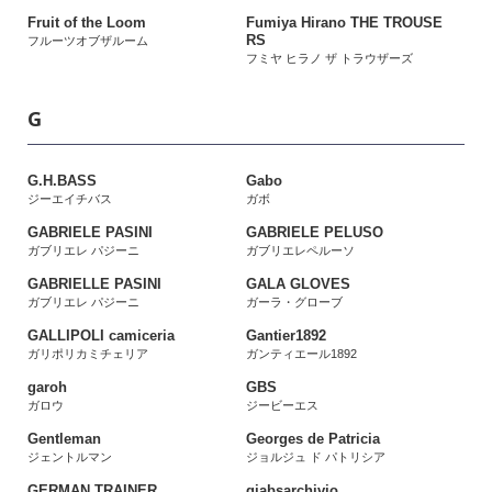
Fruit of the Loom
Fumiya Hirano THE TROUSE
RS
フルーツオブザルーム
フミヤ ヒラノ ザ トラウザーズ
G
G.H.BASS
Gabo
ジーエイチバス
ガボ
GABRIELE PASINI
GABRIELE PELUSO
ガブリエレ パジーニ
ガブリエレペルーソ
GABRIELLE PASINI
GALA GLOVES
ガブリエレ パジーニ
ガーラ・グローブ
GALLIPOLI camiceria
Gantier1892
ガリポリカミチェリア
ガンティエール1892
garoh
GBS
ガロウ
ジービーエス
Gentleman
Georges de Patricia
ジェントルマン
ジョルジュ ド パトリシア
GERMAN TRAINER
giabsarchivio