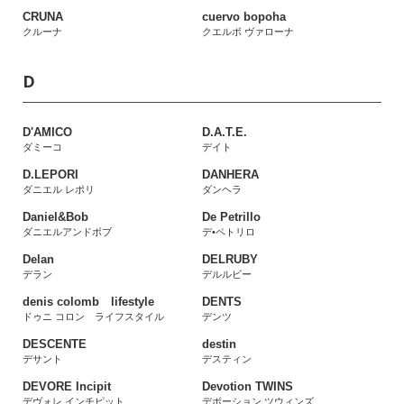
CRUNA
cuervo bopoha
クルーナ
クエルボ ヴァローナ
D
D'AMICO
D.A.T.E.
ダミーコ
デイト
D.LEPORI
DANHERA
ダニエル レポリ
ダンヘラ
Daniel&Bob
De Petrillo
ダニエルアンドボブ
デ•ペトリロ
Delan
DELRUBY
デラン
デルルビー
denis colomb lifestyle
DENTS
ドゥニ コロン ライフスタイル
デンツ
DESCENTE
destin
デサント
デスティン
DEVORE Incipit
Devotion TWINS
デヴォレ インチピット
デボーション ツウィンズ