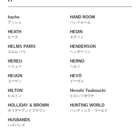
hache
HAND ROOM
アッシュ
ハンドルーム
HEATH
HEDIN
ヒース
エディン
HELMS PARIS
HENDERSON
エルム パリ
ヘンダーソン
HEREU
HERNO
ヘリュー
ヘルノ
HEUGN
HEVÒ
ユーゲン
イーヴォ
HILTON
Hiroshi Tsubouchi
ヒルトン
ヒロシツボウチ
HOLLIDAY & BROWN
HUNTING WORLD
ホリデーアンドブラウン
ハンティング・ワールド
HUSBANDS
ハズバンズ