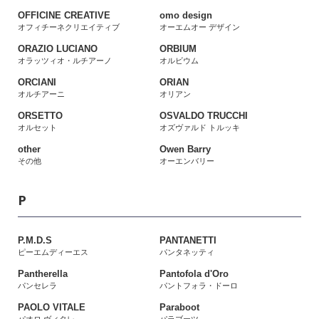
OFFICINE CREATIVE
omo design
オフィチーネクリエイティブ
オーエムオー デザイン
ORAZIO LUCIANO
ORBIUM
オラッツィオ・ルチアーノ
オルビウム
ORCIANI
ORIAN
オルチアーニ
オリアン
ORSETTO
OSVALDO TRUCCHI
オルセット
オズヴァルド トルッキ
other
Owen Barry
その他
オーエンバリー
P
P.M.D.S
PANTANETTI
ピーエムディーエス
パンタネッティ
Pantherella
Pantofola d'Oro
パンセレラ
パントフォラ・ドーロ
PAOLO VITALE
Paraboot