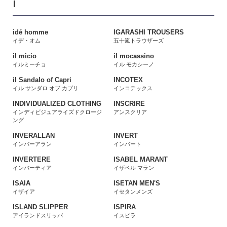
I
idé homme
IGARASHI TROUSERS
イデ・オム
五十嵐トラウザーズ
il micio
il mocassino
イルミーチョ
イル モカシーノ
il Sandalo of Capri
INCOTEX
イル サンダロ オブ カプリ
インコテックス
INDIVIDUALIZED CLOTHING
INSCRIRE
インディビジュアライズドクロージ
アンスクリア
ング
INVERALLAN
INVERT
インバーアラン
インバート
INVERTERE
ISABEL MARANT
インバーティア
イザベル マラン
ISAIA
ISETAN MEN'S
イザイア
イセタンメンズ
ISLAND SLIPPER
ISPIRA
アイランドスリッパ
イスピラ