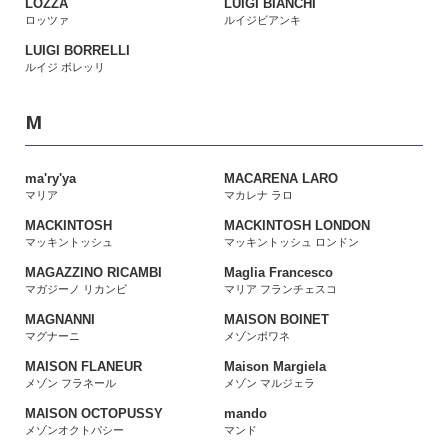
LOZZA
LUIGI BIANCHI
ロッツァ
ルイジビアンキ
LUIGI BORRELLI
ルイジ ボレッリ
M
ma'ry'ya
MACARENA LARO
マリア
マカレナ ラロ
MACKINTOSH
MACKINTOSH LONDON
マッキントッシュ
マッキントッシュ ロンドン
MAGAZZINO RICAMBI
Maglia Francesco
マガジーノ リカンビ
マリア フランチェスコ
MAGNANNI
MAISON BOINET
マグナーニ
メゾンボワネ
MAISON FLANEUR
Maison Margiela
メゾン フラネール
メゾン マルジェラ
MAISON OCTOPUSSY
mando
メゾンオクトパシー
マンド