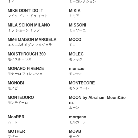
ミィ
ミーコレクション
MIKE DON'T DO IT
MIKIA
マイク ドント ドゥ イット
ミキア
MILA SCHON MILANO
MISSONI
ミラ ショーン ミラノ
ミッソーニ
MM6 MAISON MARGIELA
MOCO
エムエム6 メゾン マルジェラ
モコ
MOISTHROUGH 360
MOLEC
モイスルー 360
モレック
MONARO FIRENZE
moncao
モナーロ フィレンツェ
モンサオ
MONOBI
MONTECORE
モノビ
モンテコーレ
MONTEDORO
MOON by Abraham Moon&So
ns
モンテドーロ
ムーン
MooRER
morgano
ムーレー
モルガーノ
MOTHER
MOVB
マザー
モーヴ