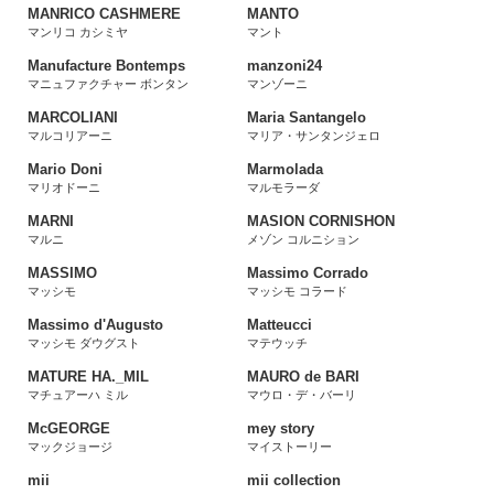
MANRICO CASHMERE
MANTO
マンリコ カシミヤ
マント
Manufacture Bontemps
manzoni24
マニュファクチャー ボンタン
マンゾーニ
MARCOLIANI
Maria Santangelo
マルコリアーニ
マリア・サンタンジェロ
Mario Doni
Marmolada
マリオドーニ
マルモラーダ
MARNI
MASION CORNISHON
マルニ
メゾン コルニション
MASSIMO
Massimo Corrado
マッシモ
マッシモ コラード
Massimo d'Augusto
Matteucci
マッシモ ダウグスト
マテウッチ
MATURE HA._MIL
MAURO de BARI
マチュアーハ ミル
マウロ・デ・バーリ
McGEORGE
mey story
マックジョージ
マイストーリー
mii
mii collection