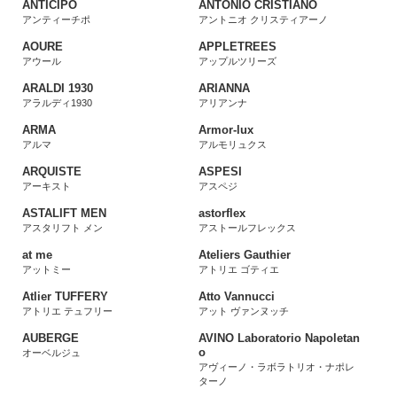
ANTICIPO
ANTONIO CRISTIANO
アンティーチポ
アントニオ クリスティアーノ
AOURE
APPLETREES
アウール
アップルツリーズ
ARALDI 1930
ARIANNA
アラルディ1930
アリアンナ
ARMA
Armor-lux
アルマ
アルモリュクス
ARQUISTE
ASPESI
アーキスト
アスペジ
ASTALIFT MEN
astorflex
アスタリフト メン
アストールフレックス
at me
Ateliers Gauthier
アットミー
アトリエ ゴティエ
Atlier TUFFERY
Atto Vannucci
アトリエ テュフリー
アット ヴァンヌッチ
AUBERGE
AVINO Laboratorio Napoletan
o
オーベルジュ
アヴィーノ・ラボラトリオ・ナポレ
ターノ