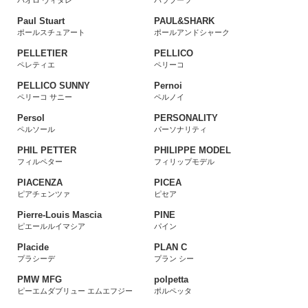
パオロ ヴィタレ
パラブーツ
Paul Stuart
PAUL&SHARK
ポールスチュアート
ポールアンドシャーク
PELLETIER
PELLICO
ペレティエ
ペリーコ
PELLICO SUNNY
Pernoi
ペリーコ サニー
ペルノイ
Persol
PERSONALITY
ペルソール
パーソナリティ
PHIL PETTER
PHILIPPE MODEL
フィルペター
フィリップモデル
PIACENZA
PICEA
ピアチェンツァ
ピセア
Pierre-Louis Mascia
PINE
ピエールルイマシア
パイン
Placide
PLAN C
プラシーデ
プラン シー
PMW MFG
polpetta
ピーエムダブリュー エムエフジー
ポルペッタ