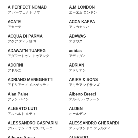
A PERFECT NOMAD
A.M LONDON
ア パーフェクト ノマ
エーエム ロンドン
ACATE
ACCA KAPPA
アカーテ
アッカカッパ
ACQUA DI PARMA
ADAWAS
アクア ディ パルマ
アダワス
ADAWAT'N TUAREG
adidas
アダワットゥン トゥアレグ
アディダス
ADORNI
ADRIAN
アドルニ
アドリアン
ADRIANO MENEGHETTI
AKIRA & SONS
アドリアーノ メネゲッティ
アキラアンドサンズ
Alan Paine
Alberto Bresci
アラン ペイン
アルベルトブレーシ
ALBERTO LUTI
ALDEN
アルベルト ルティ
オールデン
ALESSANDRO GASPARINI
ALESSANDRO GHERARDI
アレッサンドロ ガスパリーニ
アレッサンドロ ゲラルディ
Alfonso Sirica
ALFREDO