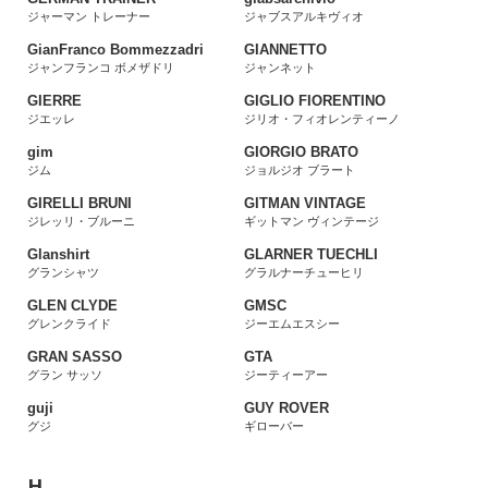
ジャーマン トレーナー
ジャブスアルキヴィオ
GianFranco Bommezzadri
GIANNETTO
ジャンフランコ ボメザドリ
ジャンネット
GIERRE
GIGLIO FIORENTINO
ジエッレ
ジリオ・フィオレンティーノ
gim
GIORGIO BRATO
ジム
ジョルジオ ブラート
GIRELLI BRUNI
GITMAN VINTAGE
ジレッリ・ブルーニ
ギットマン ヴィンテージ
Glanshirt
GLARNER TUECHLI
グランシャツ
グラルナーチューヒリ
GLEN CLYDE
GMSC
グレンクライド
ジーエムエスシー
GRAN SASSO
GTA
グラン サッソ
ジーティーアー
guji
GUY ROVER
グジ
ギローバー
H