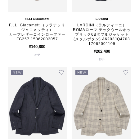
F.LLI Giacometti
LARDINI
F.LLI Giacometti（フラテッリ
LARDINI（ラルディーニ）
ジャコメッティ）
ROMAローマ テックウールホッ
カーフレザーコインローファー
プサック6Bダブルジャケット
FG257 15062002057
(メタルボタン) A6203JQ4703
17062001109
¥140,800
¥202,400
guji
guji
NEW
NEW