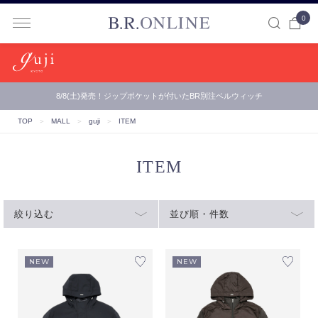
0
B.R.ONLINE
8/8(土)発売！ジップポケットが付いたBR別注ベルウィッチ
【B.R.ONLINE】一部店舗の夏期休業期間とお盆期間による配…
TOP
＞
MALL
＞
guji
＞
ITEM
ITEM
絞り込む
並び順・件数
NEW
NEW