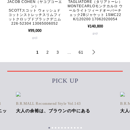
JACOB COHEN（ヤコブコーエ
TAGLIATORE（タリアトーレ）
ン）
MONTECARLOモンテカルロ ウ
SCOTTスコット ウォッシュド
ールライトツィードオーバーチ
コットンストレッチスリムフィ
ェック2Bジャケット 1SMC22
ットクロップドブラックデニム
K/120200 17062020054
226-52304 13065006052
¥140,800
¥99,000
guji
guji
1
2
3
…
61
PICK UP
1
B.R.MALL Recommend Style Vol.143
B.R.
ニッ
大人の余裕は、ブラウンの中にある
大人