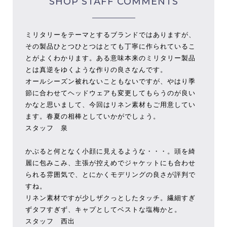
SHOP STAFF COMMENTS
ミリタリーをテーマとするブランドではありますが、
その製品ひとつひとつはとても丁寧に作られているこ
とがよくわかります。ある意味本来のミリタリー製品
とは真逆をゆくような作りの良さなんです。
オールシーズン被れないこともないですが、やはり季
節に合わせてヘッドウェアも変更してもらうのが良い
かなと思いまして、今回はリネン素材もご用意してい
ます。春夏の相棒としていかがでしょう。
スタッフ 泉
かぶると何となく小顔に見えるような・・・。頭を綺
麗に包みこみ、主張が控えめでジャケットにも合わせ
られる雰囲気で、とにかくモデリングの良さが評判で
すね。
リネン素材ですが少しザクっとしたタッチ。繊細すぎ
ずタフすぎず、キャプとしてベストな塩梅かと。
スタッフ 西出