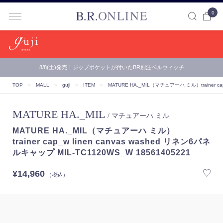
0
B.R.ONLINE
8/8(土)発売！ジップポケットが付いたBR別注ベルウィッチ
【B.R.ONLINE】一部店舗の夏期休業期間とお盆期間による配…
TOP
＞
MALL
＞
guji
＞
ITEM
＞
MATURE HA._MIL（マチュアーハ ミル）
trainer
MATURE HA._MIL
/ マチュアーハ ミル
MATURE HA._MIL（マチュアーハ ミル）
trainer cap_w linen canvas washed リネン6パネ
ルキャップ MIL-TC1120WS_W 18561405221
¥14,960
（税込）