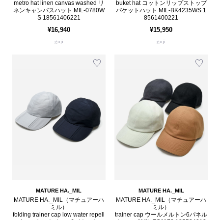
metro hat linen canvas washed リ
buket hat コットンリップストップ
ネンキャンバスハット MIL-0780W
バケットハット MIL-BK4235WS 1
S 18561406221
8561400221
¥16,940
¥15,950
guji
guji
MATURE HA._MIL
MATURE HA._MIL
MATURE HA._MIL（マチュアーハ
MATURE HA._MIL（マチュアーハ
ミル）
ミル）
folding trainer cap low water repell
trainer cap ウールメルトン6パネル