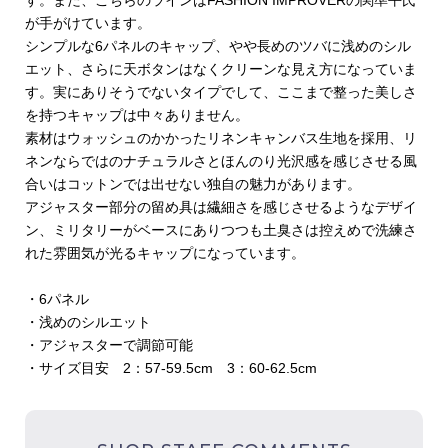
す。また、こちらのラインはFASHION IMPROVERの関準平氏
が手がけています。
シンプルな6パネルのキャップ、やや長めのツバに浅めのシル
エット、さらに天ボタンはなくクリーンな見え方になっていま
す。実にありそうでないタイプでして、ここまで整った美しさ
を持つキャップは中々ありません。
素材はウォッシュのかかったリネンキャンバス生地を採用、リ
ネンならではのナチュラルさとほんのり光沢感を感じさせる風
合いはコットンでは出せない独自の魅力があります。
アジャスター部分の留め具は繊細さを感じさせるようなデザイ
ン、ミリタリーがベースにありつつも土臭さは控えめで洗練さ
れた雰囲気が光るキャップになっています。
・6パネル
・浅めのシルエット
・アジャスターで調節可能
・サイズ目安 2：57-59.5cm 3：60-62.5cm