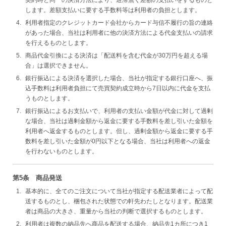
契約時と同一の決済方法により、遅滞無く差額の支払いをするものと
します。差額支払いに要する手数料等は利用者の負担とします。
利用者指定のクレジットカード会社からカード与信不履行の旨の連絡
があった場合、当社は利用者に他の決済方法による代金支払いの請求
を行えるものとします。
商品代金引換による決済は「配送料を含む代金が30万円を超える場
合」は選択できません。
銀行振込による決済を選択した場合、当社が指定する銀行口座へ、振
込手数料は利用者負担にて売買契約成立時から7日以内に代金を支払
うものとします。
銀行振込によるお支払いで、利用者の支払い金額が代金に対して過剰
な場合、当社は過剰金額から返金に要する手数料を差し引いた金額を
利用者へ返金するものとします。但し、過剰金額から返金に要する手
数料を差し引いた金額が0円以下となる場合、当社は利用者への返金
を行わないものとします。
第5条 商品発送
基本的に、全てのご注文について当社が指定する配送業者によって配
送するものとし、梱包された状態での軒先わたしとなります。配送業
者は商品の大きさ、重量から当社の判断で選択するものとします。
利用者は複数の納品先へ商品を配送する場合、納品先1カ所につき1