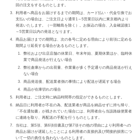
回の注文をするものとします。
利用者へ商品をお届けするまでの期間は、カード払い・代金引換でお
支払いの場合は、ご注文日より通常1～5営業日以内に東京都内より
発送いたします。（一部離島を除く）。お振込の場合、入金確認後1
～5営業日以内の発送となります。
商品お届けまでの期間は、次の各号に定める理由により前項に定める
期間より延長する場合があるものとします。
弊社および出店店舗の休業日、年末年始、夏期休業ほか、臨時休
業で商品発送が行えない場合
弊社倉庫からの出荷量、作業量が多く予定通りの商品発送が行え
ない場合
商品発送後、配送業者側の事情により配送が遅延する場合
商品が在庫切れの場合
利用者は、ご注文時に納品時間帯の指定ができるものとします。
納品日に利用者が不在の為、配送業者が商品を納品せずに持ち帰り、
「不在通知書」が残されていた場合には、利用者自ら当該路線便業者
に連絡を取り、再配送の手配を行うものとします。
当社は、第5項、第6項但書及び第7項その他の理由により利用者への
商品お届けが遅延したことによる利用者の直接的及び間接的損害につ
いて一切の責任を負わないものとします。