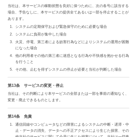
当社は、本サービスの稼動状態を良好に保つために、次の各号に該当する
場合、予告なしに、本サービスの提供全てあるいは一部を停止することが
あります。
システムの定期保守および緊急保守のために必要な場合
システムに負荷が集中した場合
火災、停電、第三者による妨害行為などによりシステムの運用が困難
になった場合
他の利用者その他の第三者に迷惑となる行為や不快感を抱かせる行為
を行うこと
その他、止むを得ずシステムの停止が必要と当社が判断した場合
第13条 サービスの変更・停止
当社は、その判断により本サービスの全部または一部を事前の通知なく、
変更・廃止できるものとします。
第14条 免責
通信回線やコンピュータなどの障害によるシステムの中断・遅滞・中
止・データの消失、データへの不正アクセスにより生じた損害、その
他当社のサービスに関して会員に生じた損害について、当社は一切責