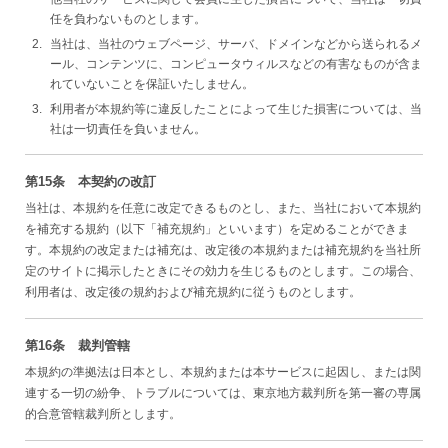
任を負わないものとします。
当社は、当社のウェブページ、サーバ、ドメインなどから送られるメ
ール、コンテンツに、コンピュータウィルスなどの有害なものが含ま
れていないことを保証いたしません。
利用者が本規約等に違反したことによって生じた損害については、当
社は一切責任を負いません。
第15条 本契約の改訂
当社は、本規約を任意に改定できるものとし、また、当社において本規約
を補充する規約（以下「補充規約」といいます）を定めることができま
す。本規約の改定または補充は、改定後の本規約または補充規約を当社所
定のサイトに掲示したときにその効力を生じるものとします。この場合、
利用者は、改定後の規約および補充規約に従うものとします。
第16条 裁判管轄
本規約の準拠法は日本とし、本規約または本サービスに起因し、または関
連する一切の紛争、トラブルについては、東京地方裁判所を第一審の専属
的合意管轄裁判所とします。