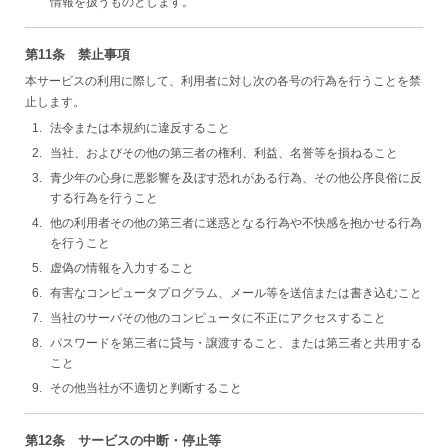
情報を扱うものとします。
第11条 禁止事項
本サービスの利用に際して、利用者に対し次の各号の行為を行うことを禁
止します。
法令または本規約に違反すること
当社、およびその他の第三者の権利、利益、名誉等を損ねること
青少年の心身に悪影響を及ぼす恐れがある行為、その他公序良俗に反
する行為を行うこと
他の利用者その他の第三者に迷惑となる行為や不快感を抱かせる行為
を行うこと
虚偽の情報を入力すること
有害なコンピュータプログラム、メール等を送信または書き込むこと
当社のサーバその他のコンピュータに不正にアクセスすること
パスワードを第三者に貸与・譲渡すること、または第三者と共用する
こと
その他当社が不適切と判断すること
第12条 サービスの中断・停止等