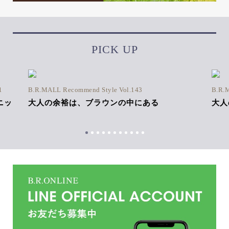
PICK UP
1
B.R.MALL Recommend Style Vol.143
B.R.
ニッ
大人の余裕は、ブラウンの中にある
大人