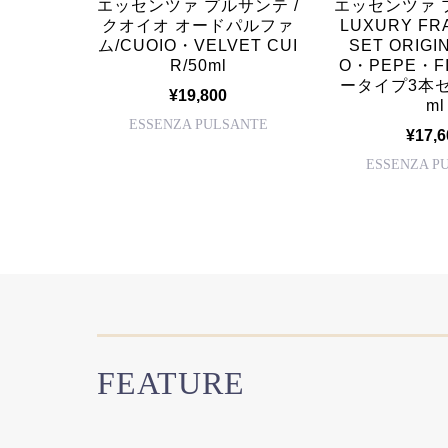
サンテ /
エッセンツァ プルサンテ /
エッセンツァ 
ザー/FI
クオイオ オードパルファ
LUXURY FR
IG/250
ム/CUOIO・VELVET CUI
SET ORIGI
R/50ml
O・PEPE・F
ータイプ3本
¥19,800
ml
ANTE
ESSENZA PULSANTE
¥17,6
ESSENZA P
FEATURE