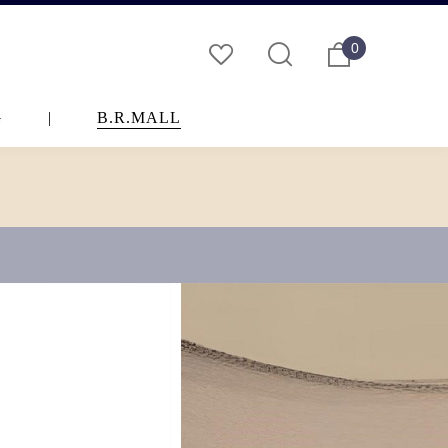
0
G
|
B.R.MALL