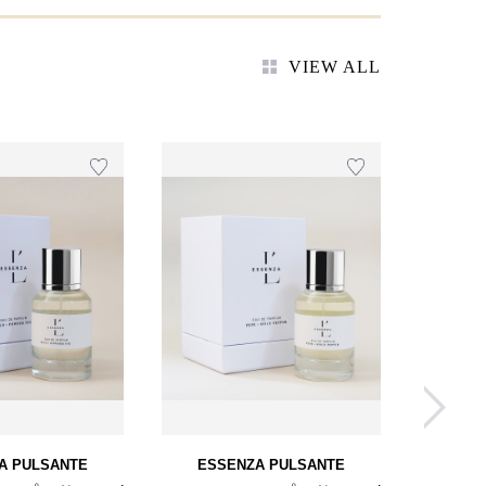
VIEW ALL
A PULSANTE
ESSENZA PULSANTE
ESS