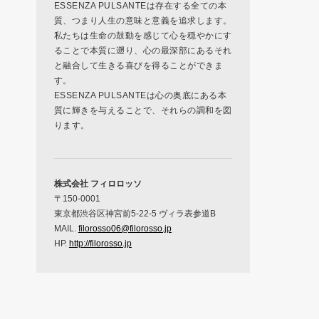
ESSENZA PULSANTEは存在する全ての本
質、つまり人生の意味と意義を追求します。
私たちは生命の鼓動を感じて心を穏やかにす
ることで本質に遡り、心の最深部にあるそれ
と融合して生きる喜びを得ることができま
す。
ESSENZA PULSANTEは心の奥底にある本
質に輝きを与えることで、それらの調和を図
ります。
株式会社 フィロロッソ
〒150-0001
東京都渋谷区神宮前5-22-5 ヴィラ表参道B
MAIL.
filorosso06@filorosso.jp
HP.
http://filorosso.jp