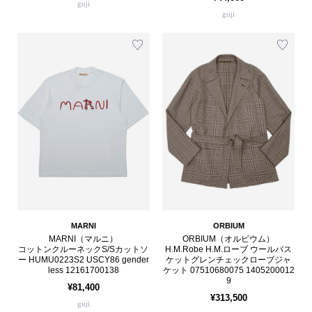
guji
guji
MARNI
ORBIUM
MARNI（マルニ）
ORBIUM（オルビウム）
コットンクルーネックS/Sカットソ
H.M.Robe H.M.ローブ ウールバス
ー HUMU0223S2 USCY86 gender
ケットグレンチェックローブジャ
less 12161700138
ケット 07510680075 1405200012
9
¥81,400
¥313,500
guji