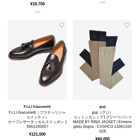
guji
¥18,700
guji
F.LLI Giacometti
guji
F.LLI Giacometti（フラテッリジャ
guji（グジ）
コメッティ）
コットンカシミア1プリーツパンツ
カーフレザータッセルスリッポン 1
MADE BY RING JACKET / Ermene
5061200057
gildo Zegna - CASHCO 13061200
028
¥121,000
¥44,000