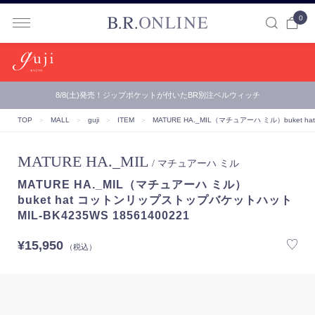
0
B.R.ONLINE
8/8(土)発売！ジップポケットが付いたBR別注ベルウィッチ
【B.R.ONLINE】一部店舗の夏期休業期間とお盆期間による配…
TOP
＞
MALL
＞
guji
＞
ITEM
＞
MATURE HA._MIL（マチュアーハ ミル）
buket 
MATURE HA._MIL
/ マチュアーハ ミル
MATURE HA._MIL（マチュアーハ ミル）
buket hat コットンリップストップバケットハット
MIL-BK4235WS 18561400221
¥15,950
（税込）