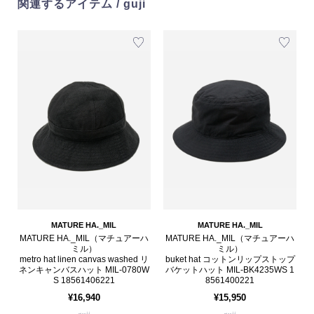
関連するアイテム / guji
MATURE HA._MIL
MATURE HA._MIL
MATURE HA._MIL（マチュアーハ
MATURE HA._MIL（マチュアーハ
ミル）
ミル）
metro hat linen canvas washed リ
buket hat コットンリップストップ
ネンキャンバスハット MIL-0780W
バケットハット MIL-BK4235WS 1
S 18561406221
8561400221
¥16,940
¥15,950
guji
guji