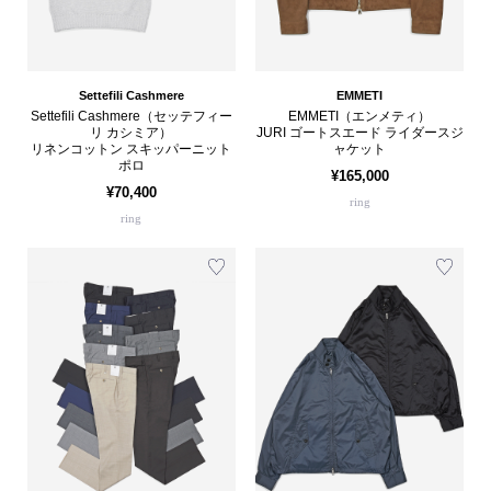
Settefili Cashmere
EMMETI
Settefili Cashmere（セッテフィー
EMMETI（エンメティ）
リ カシミア）
JURI ゴートスエード ライダースジ
リネンコットン スキッパーニット
ャケット
ポロ
¥165,000
¥70,400
ring
ring