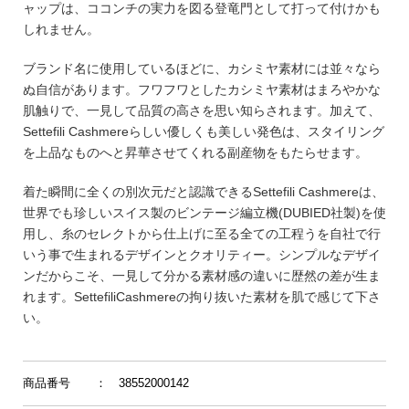
ャップは、ココンチの実力を図る登竜門として打って付けかも
しれません。
ブランド名に使用しているほどに、カシミヤ素材には並々なら
ぬ自信があります。フワフワとしたカシミヤ素材はまろやかな
肌触りで、一見して品質の高さを思い知らされます。加えて、
Settefili Cashmereらしい優しくも美しい発色は、スタイリング
を上品なものへと昇華させてくれる副産物をもたらせます。
着た瞬間に全くの別次元だと認識できるSettefili Cashmereは、
世界でも珍しいスイス製のビンテージ編立機(DUBIED社製)を使
用し、糸のセレクトから仕上げに至る全ての工程うを自社で行
いう事で生まれるデザインとクオリティー。シンプルなデザイ
ンだからこそ、一見して分かる素材感の違いに歴然の差が生ま
れます。SettefiliCashmereの拘り抜いた素材を肌で感じて下さ
い。
商品番号
： 38552000142