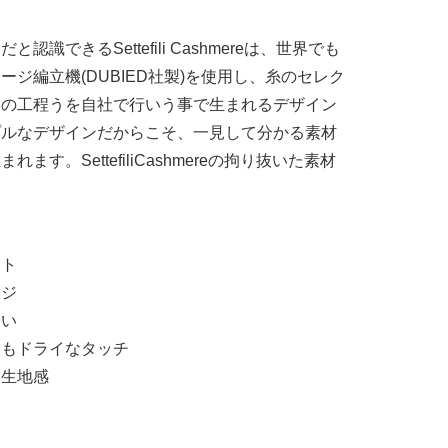
識できるSettefili Cashmereは、世界でも
ジ編立機(DUBIED社製)を使用し、糸のセレク
ての工程うを自社で行いう事で生まれるデザイン
プルなデザインだからこそ、一見して分かる素材
す。SettefiliCashmereの拘り抜いた素材
ット
ージ
合い
らもドライなタッチ
い生地感