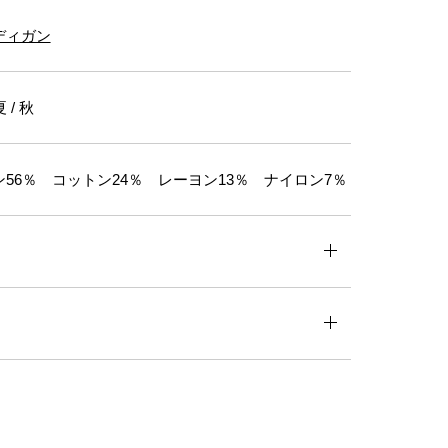
ディガン
 / 秋
56％ コットン24％ レーヨン13％ ナイロン7％