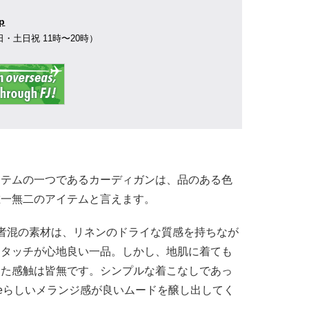
jp
77（平日・土日祝 11時〜20時）
イテムの一つであるカーディガンは、品のある色
唯一無二のアイテムと言えます。
者混の素材は、リネンのドライな質感を持ちなが
るタッチが心地良い一品。しかし、地肌に着ても
した感触は皆無です。シンプルな着こなしであっ
ashmereらしいメランジ感が良いムードを醸し出してく