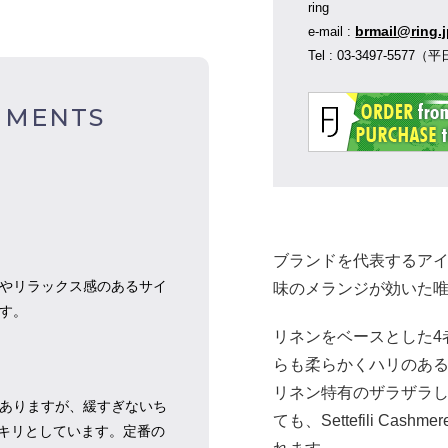
ring
brmail@ring.
e-mail :
Tel : 03-3497-55
MMENTS
ブランドを代表するア
ややリラックス感のあるサイ
味のメランジが効いた
す。
リネンをベースとした4
らも柔らかくハリのあ
リネン特有のザラザラ
がありますが、緩すぎないち
ても、Settefili C
キリとしています。定番の