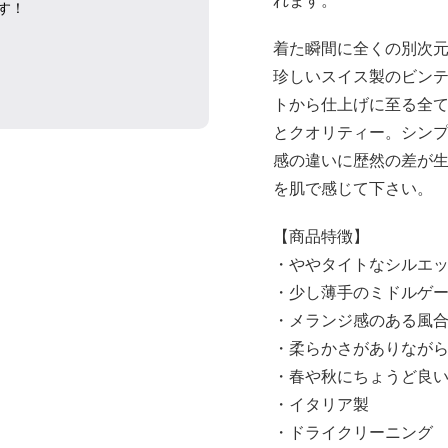
れます。
す！
着た瞬間に全くの別次元だと認
珍しいスイス製のビンテー
トから仕上げに至る全
とクオリティー。シン
感の違いに歴然の差が生まれま
を肌で感じて下さい。
【商品特徴】
・ややタイトなシルエ
・少し薄手のミドルゲ
・メランジ感のある風
・柔らかさがありなが
・春や秋にちょうど良
・イタリア製
・ドライクリーニング