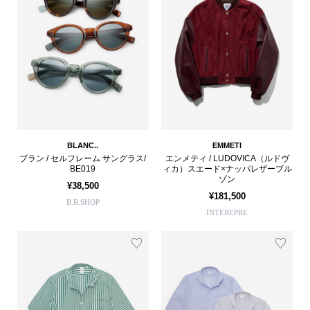
BLANC..
EMMETI
ブラン / セルフレーム サングラス/
エンメティ / LUDOVICA（ルドヴ
BE019
ィカ）スエード×ナッパレザーブル
ゾン
¥38,500
¥181,500
B.R.SHOP
INTEREPRE