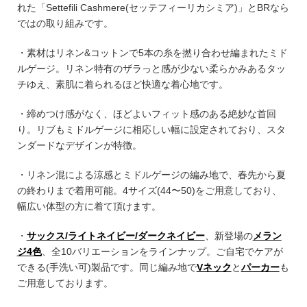
れた「Settefili Cashmere(セッテフィーリカシミア)」とBRなら
ではの取り組みです。
・素材はリネン&コットンで5本の糸を撚り合わせ編まれたミド
ルゲージ。リネン特有のザラっと感が少ない柔らかみあるタッ
チゆえ、素肌に着られるほど快適な着心地です。
・締めつけ感がなく、ほどよいフィット感のある絶妙な首回
り。リブもミドルゲージに相応しい幅に設定されており、スタ
ンダードなデザインが特徴。
・リネン混による涼感とミドルゲージの編み地で、春先から夏
の終わりまで着用可能。4サイズ(44〜50)をご用意しており、
幅広い体型の方に着て頂けます。
・
サックス/ライトネイビー/ダークネイビー
、新登場の
メラン
ジ4色
、全10バリエーションをラインナップ。ご自宅でケアが
できる(手洗い可)製品です。同じ編み地で
Vネック
と
パーカー
も
ご用意しております。