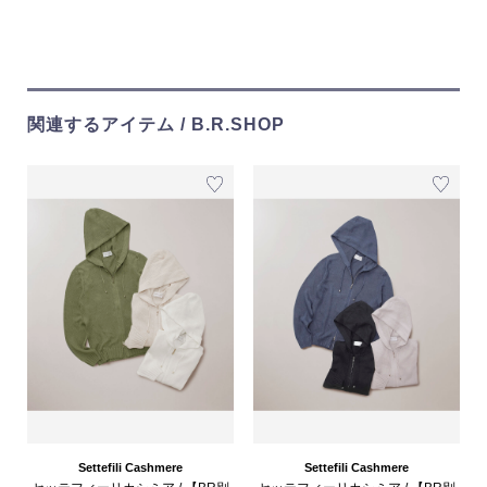
関連するアイテム / B.R.SHOP
Settefili Cashmere
Settefili Cashmere