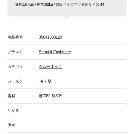
身長:︎︎167cm / 体重:62kg / 普段サイズ:︎︎44 / 着用サイズ:︎︎44
商品番号
： 35041300120
ブランド
：
Settefili Cashmere
カテゴリ
：
クルーネック
シーズン
： 春 / 夏
素材
： 麻70% 綿30%
サイズ
備考