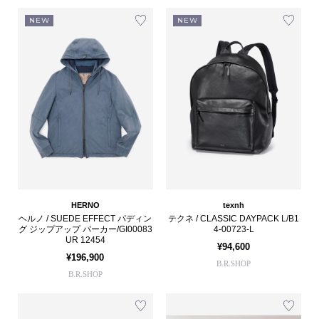
NEW
NEW
HERNO
texnh
ヘルノ / SUEDE EFFECT パディン
テクネ / CLASSIC DAYPACK L/B1
グ ジップアップ パーカー/GI00083
4-00723-L
UR 12454
¥94,600
¥196,900
B.R.SHOP
B.R.SHOP