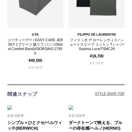
GTA
FILIPPO DE LAURENTIIS
ジーティーアー / EASY CARE JER
フィリッポ デ ローレンティス / シ
SEY 1プリーツ 裾リブ パンツ(Wai
ョートスリーブ コットン Tシャツ/
st Comfort Band)/GIORGINO 2795
Supima Luce/TSMC26
0
¥18,700
¥49,500
B.R.SHOP
B.R.SHOP
関連スナップ
STYLE SNAP TOP
B.R.SHOP
B.R.SHOP
シンプル＋ひとクセ/ベルウィ
ダークトーンで映える、ブル
ッチ(BERWICH)
ーの存在感/ヘルノ(HERNO)