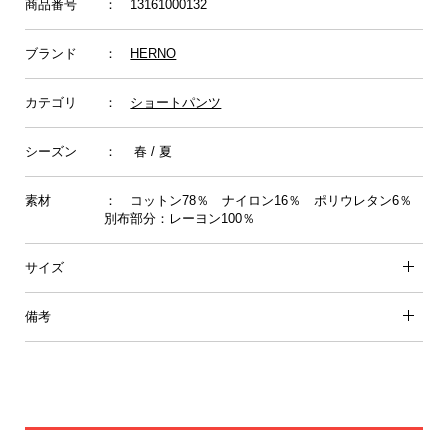
商品番号
： 13161000132
ブランド
：
HERNO
カテゴリ
：
ショートパンツ
シーズン
： 春 / 夏
素材
： コットン78％ ナイロン16％ ポリウレタン6％
別布部分：レーヨン100％
サイズ
備考