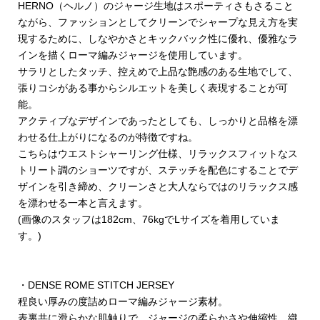
HERNO（ヘルノ）のジャージ生地はスポーティさもさること
ながら、ファッションとしてクリーンでシャープな見え方を実
現するために、しなやかさとキックバック性に優れ、優雅なラ
インを描くローマ編みジャージを使用しています。
サラリとしたタッチ、控えめで上品な艶感のある生地でして、
張りコシがある事からシルエットを美しく表現することが可
能。
アクティブなデザインであったとしても、しっかりと品格を漂
わせる仕上がりになるのが特徴ですね。
こちらはウエストシャーリング仕様、リラックスフィットなス
トリート調のショーツですが、ステッチを配色にすることでデ
ザインを引き締め、クリーンさと大人ならではのリラックス感
を漂わせる一本と言えます。
(画像のスタッフは182cm、76kgでLサイズを着用していま
す。)
・DENSE ROME STITCH JERSEY
程良い厚みの度詰めローマ編みジャージ素材。
表裏共に滑らかな肌触りで、ジャージの柔らかさや伸縮性、織