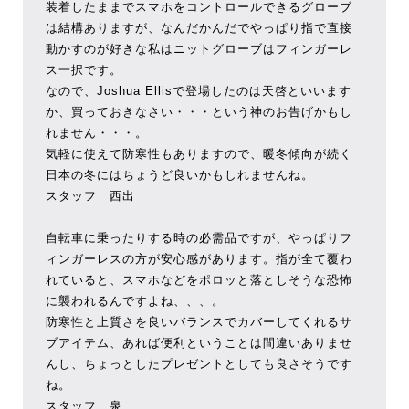
装着したままでスマホをコントロールできるグローブ
は結構ありますが、なんだかんだでやっぱり指で直接
動かすのが好きな私はニットグローブはフィンガーレ
ス一択です。
なので、Joshua Ellisで登場したのは天啓といいます
か、買っておきなさい・・・という神のお告げかもし
れません・・・。
気軽に使えて防寒性もありますので、暖冬傾向が続く
日本の冬にはちょうど良いかもしれませんね。
スタッフ 西出
自転車に乗ったりする時の必需品ですが、やっぱりフ
ィンガーレスの方が安心感があります。指が全て覆わ
れていると、スマホなどをポロッと落としそうな恐怖
に襲われるんですよね、、、。
防寒性と上質さを良いバランスでカバーしてくれるサ
ブアイテム、あれば便利ということは間違いありませ
んし、ちょっとしたプレゼントとしても良さそうです
ね。
スタッフ 泉