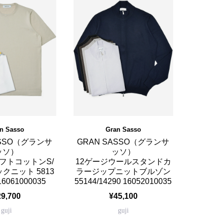
n Sasso
Gran Sasso
ASSO（グランサ
GRAN SASSO（グランサ
ッソ）
ッソ）
フトコットンS/
12ゲージウールスタンドカ
クニット 5813
ラージップニットブルゾン
 16061000035
55144/14290 16052010035
29,700
¥45,100
guji
guji