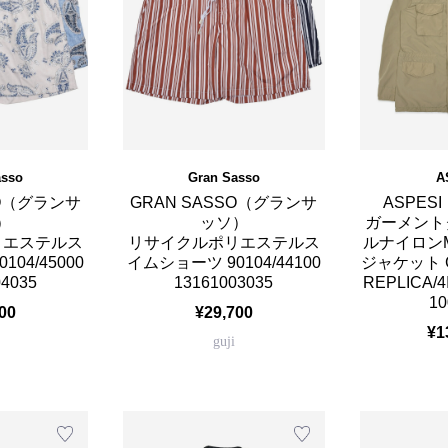
asso
Gran Sasso
A
SO（グランサ
GRAN SASSO（グランサ
ASPES
）
ッソ）
ガーメント
リエステルス
リサイクルポリエステルス
ルナイロンM
04/45000
イムショーツ 90104/44100
ジャケット G
04035
13161003035
REPLICA/4
10
00
¥29,700
¥1
guji