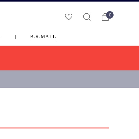
0
G
|
B.R.MALL