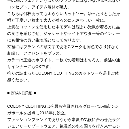
ーの為のウェアというほかのブランドにはなかなか見られない
コンセプト、アイテム展開が魅力。
こちらは何枚あっても困らないカットソー。ゆったりとした身
幅と丁度いい着丈で大人が着るのにふさわしい一枚に。
上質なコットンを使用した本モデルは程よい光沢が着る方に品
の良さを感じさせ、ジャケットやライトアウター等のインナー
にも相性の良い生地感となっております。
左裾にはブランドの頭文字であるCマークを同色でさりげなく
刺繍し、アクセントをプラス。
カラーは王道のホワイト。一枚での着用はもちろん、前述の通
りインナーにもOKです。
拘りの詰まったCOLONY CLOTHINGのカットソーを是非ご体
感ください。
■ BRAND詳細 ■
COLONY CLOTHINGは今最も注目されるグローバル都市シン
ガポールを拠点に2013年に設立。
ファッションブランドでありながら常夏の気候に合わせたラグ
ジュアリーリゾートウェア、気温差のある国々を行き来するジ