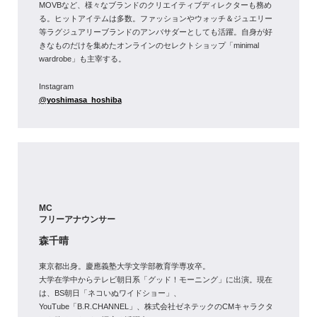
MOVBなど、様々なブランドのクリエイティブディレクターも務め
る。ヒットアイテムは多数。ファッションやウォッチ＆ジュエリー
等ラグジュアリーブランドのアンバサダーとしても活躍。自身が好
きなものだけを集めたオンラインのセレクトショップ「minimal
wardrobe」も主宰する。
Instagram
@yoshimasa_hoshiba
MC
フリーアナウンサー
森千晴
東京都出身。慶應義塾大学文学部教育学専攻卒。
大学在学中からテレビ朝日系「グッド！モーニング」に出演。現在
は、BS朝日「ネコいぬワイドショー」、
YouTube「B.R.CHANNEL」、株式会社ゼネテックのCMキャラクタ