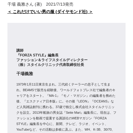
干場 義雅さん (著) 2021/7/13発売
＜ これだけでいい男の服 (ダイヤモンド社) ＞
講師
『FORZA STYLE』編集長
ファッション＆ライフスタイルディレクター
（株）スタイルクリニック代表取締役社長
干場義雅
1973年1月11日東京生まれ。三代続くテーラーの息子として生ま
れ、BEAMSで販売を経験後、ワールドフォトプレス社で編集者のキ
ャリアをスタート。『MA-1』『モノ・マガジン』の編集者を務めた
後、『エスクァィア日本版』に。その後『LEON』『OCEANS』な
ど人気雑誌創刊に携わる。37歳で独立し株式会社スタイルクリニッ
クを設立。2013年船旅の男女誌『Sette Mari』編集長に。現在は、フ
ァッションを動画で提案する講談社のWEBマガジン『FORZA
STYLE』編集長を中心に、新聞、テレビ、ラジオ、イベント、
YouTubeなど、その活動は多岐に及ぶ。また、WH、K-3B、30/70、