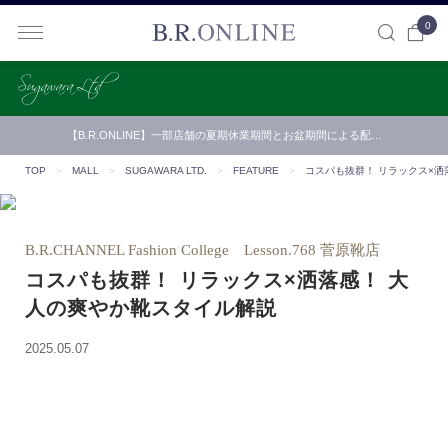
0
B.R.ONLINE
【B.R.ONLINE】一部店舗の夏期休業期間とお盆期間による配…
TOP
＞
MALL
＞
SUGAWARA LTD.
＞
FEATURE
＞
コスパも抜群！ リラックス×洒
B.R.CHANNEL Fashion College Lesson.768 菅原靴店
コスパも抜群！ リラックス×洒落感！ 大
人の爽やか靴スタイル解説
2025.05.07