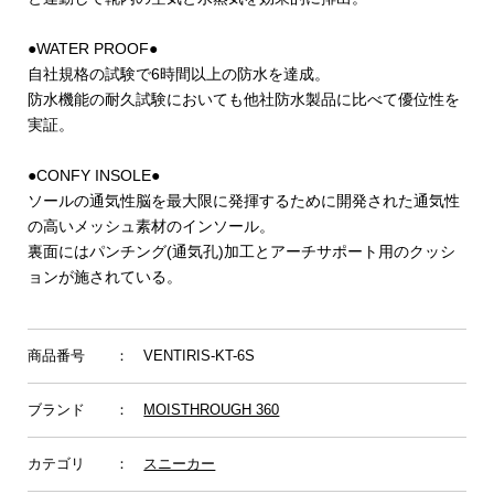
●WATER PROOF●
自社規格の試験で6時間以上の防水を達成。
防水機能の耐久試験においても他社防水製品に比べて優位性を
実証。
●CONFY INSOLE●
ソールの通気性脳を最大限に発揮するために開発された通気性
の高いメッシュ素材のインソール。
裏面にはパンチング(通気孔)加工とアーチサポート用のクッシ
ョンが施されている。
商品番号
： VENTIRIS-KT-6S
ブランド
：
MOISTHROUGH 360
カテゴリ
：
スニーカー