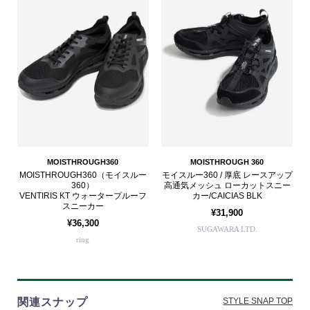
MOISTHROUGH360
MOISTHROUGH 360
MOISTHROUGH360（モイスルー
モイスルー360 / 厚底 レースアップ
360）
高通気メッシュ ローカットスニー
VENTIRIS KT ウォータープルーフ
カー/CAICIAS BLK
スニーカー
¥31,900
¥36,300
SUGAWARA LTD.
ring
関連スナップ
STYLE SNAP TOP