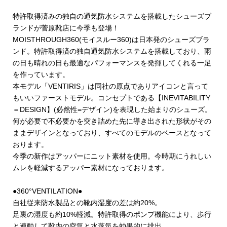
特許取得済みの独自の通気防水システムを搭載したシューズブ
ランドが菅原靴店に今季も登場！
MOISTHROUGH360(モイスルー360)は日本発のシューズブラ
ンド。特許取得済の独自通気防水システムを搭載しており、雨
の日も晴れの日も最適なパフォーマンスを発揮してくれる一足
を作っています。
本モデル「VENTIRIS」は同社の原点でありアイコンと言って
もいいファーストモデル。コンセプトである【INEVITABILITY
＝DESIGN】(必然性=デザイン)を表現した始まりのシューズ。
何が必要で不必要かを突き詰めた先に導き出された形状がその
ままデザインとなっており、すべてのモデルのベースとなって
おります。
今季の新作はアッパーにニット素材を使用。今時期にうれしい
ムレを軽減するアッパー素材になっております。
●360°VENTILATION●
自社従来防水製品との靴内湿度の差は約20%。
足裏の湿度も約10%軽減。特許取得のポンプ機能により、歩行
と連動して靴内の空気と水蒸気を効果的に排出。