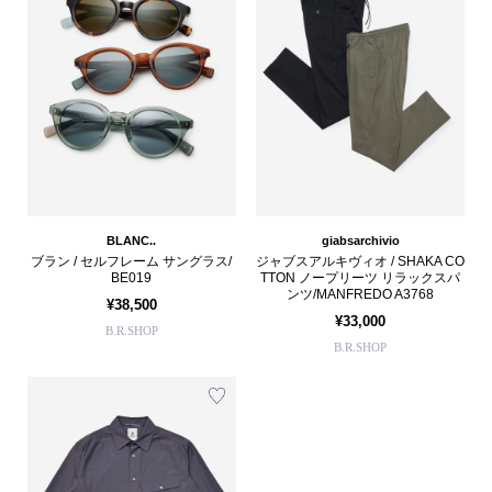
BLANC..
giabsarchivio
ブラン / セルフレーム サングラス/
ジャブスアルキヴィオ / SHAKA CO
BE019
TTON ノープリーツ リラックスパ
ンツ/MANFREDO A3768
¥38,500
¥33,000
B.R.SHOP
B.R.SHOP