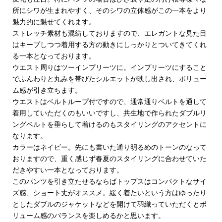
所にシワが生まれやすく、そのシワの立体感がこの一本をより
魅力的に魅せてくれます。
ストレッチ素材も混紡しておりますので、エレガントな見た目
はキープしつつ着用する方の動きにしっかりとついてきてくれ
る一本となっております。
ウエスト周りはツーインプリーツに。インプリーツにすること
でふんわりと丸みを帯びたシルエットが映し出され、ボリュー
ム感が引き立ちます。
ウエストはベルトループ付ですので、通常通りベルトを通して
着用していただくのもいいですし、共生地で作られたダブルリ
ングベルトを垂らして着けるのもスタイリングのアクセントに
なります。
カラーはネイビー。先にも書いた通り明るめのトーンのなって
おりますので、重く感じず春夏のスタイリングに合わせていた
だきやすい一本となっております。
このパンツを引き立たせるならばトップスはコンパクトなサイ
ズ感、ショート丈がオススメ。緩く着たいという方はゆったり
としたダブルのジャケットなどを開けて羽織っていただくとボ
リューム感のバランスを楽しめるかと思います。