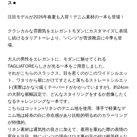
ス ■
注目モデルが2026年春夏も入荷！デニム素材の一本も登場！
クラシカルな雰囲気をエレガントモダンにカスタマイズし表現
し続けるタリアトーレより、“パンツ”が菅原靴店に今季も登
場。
大人の男性をエレガントに、モダンに魅せてくれる
TAGLIATOREらしさが光る一本をご用意しました。
それがこちらのスラックス。目を惹くのがこのワイドシルエッ
ト。ワタリから裾にかけてすとんと落ちるストレートシルエッ
ト(実際はかなり緩くテーパードがかかっていますが)。約24cm
の大胆な裾幅設定で、どんなスタイリングをするか想像したく
なるチャレンジングな一本です。
こちらはコットン×リネンのデニム地を使用。薄手で軽量なデ
ニム地は経糸の白に存在感があり比較的明るめのカラーリング
が特徴的。
リネン素材は通気性の良さに加えて、着用を重ねた際の表情の
変化も注目。特にパンツの場合はひざ裏や足の付け根等様々な