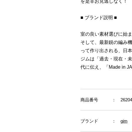
を是非お見逃しなく！
■ ブランド説明 ■
室の良い素材選びに始
そして、最新鋭の編み
って作り出される、日
ジムは「過去・現在・
代に伝え、「Made i
商品番号
： 262045
ブランド
：
gim