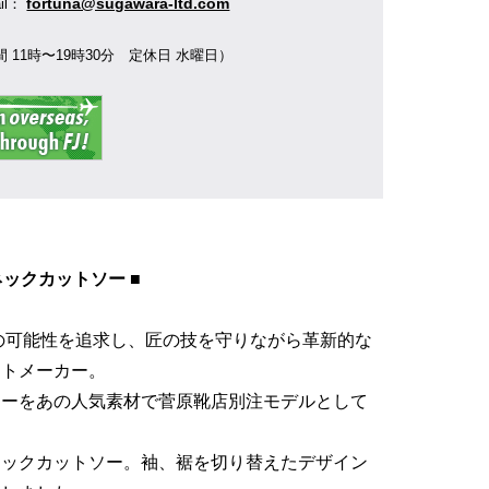
fortuna@sugawara-ltd.com
ail：
 11時〜19時30分 定休日 水曜日）
ーネックカットソー ■
ットの可能性を追求し、匠の技を守りながら革新的な
ットメーカー。
ソーをあの人気素材で菅原靴店別注モデルとして
ネックカットソー。袖、裾を切り替えたデザイン