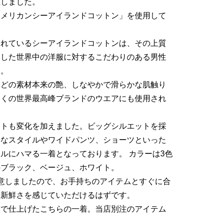
注しました。
アメリカンシーアイランドコットン」を使用して
われているシーアイランドコットンは、その上質
とした世界中の洋服に対するこだわりのある男性
た。
ほどの素材本来の艶、しなやかで滑らかな肌触り
多くの世界最高峰ブランドのウエアにも使用され
ットも変化を加えました。ビッグシルエットを採
ィなスタイルやワイドパンツ、ショーツといった
ルにハマる一着となっております。 カラーは3色
のブラック、ベージュ、ホワイト。
意しましたので、お手持ちのアイテムとすぐに合
に新鮮さを感じていただけるはずです。
りで仕上げたこちらの一着。当店別注のアイテム