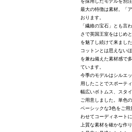
を採用したモデルを別
最大の特徴は素材。「
おります。
「繊維の宝石」とも言
さで英国王室をはじめ
を魅了し続けて来まし
コットンとは思えない
を兼ね備えた素材感で
ています。
今季のモデルはシルエ
用したことでスポーテ
幅広いボトムス、スタイ
ご用意しました。単色
ベーシックな3色をご用
わせてコーディネート
上質な素材を確かな作