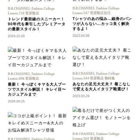
B.R.CHANNEL Fashion College
B.R.CHANNEL Fashion College
Lesson.547 菅原靴店別注
Lesson.716 菅原靴店
Tシャツのあの悩み…細身のパン
トレンド最前線のスニーカー！
ツが入らない…カッコ良く解決
90年代を牽引したプレミアータ
するよ！
の最新スタイル！
2023.04.06
2024.10.30
B.R.CHANNEL Fashion College
B.R.CHANNEL Fashion College
Lesson.544 菅原靴店 靴特集
Lesson.696 菅原靴店
あなたの足元大丈夫？ 着こなし
最新！ 今っぽくキマる大人ブー
で変える大人イタリア靴選び！
ツでスタイル解説！ キレイ目〜
カジュアルまで
2023.03.29
2024.09.25
B.R.CHANNEL Fashion College
Lesson.504 菅原靴店
B.R.CHANNEL Fashion College