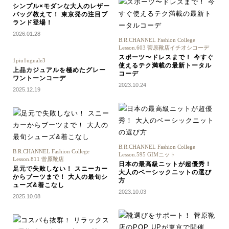
シンプル×モダンな大人のレザー
バッグ教えて！ 東京発の注目ブ
ランド登場！
2026.01.28
B.R.CHANNEL Fashion College
Lesson.603 菅原靴店イチオシコーデ
スポーツ〜ドレスまで！ 今すぐ
1piu1uguale3
使えるテク満載の最新トータル
上品カジュアルを極めたグレー
コーデ
ワントーンコーデ
2023.10.24
2025.12.19
B.R.CHANNEL Fashion College
B.R.CHANNEL Fashion College
Lesson.595 GIMニット
Lesson.811 菅原靴店
日本の最高級ニットが超優秀！
足元で失敗しない！ スニーカー
大人のベーシックニットの選び
からブーツまで！ 大人の最旬シ
方
ューズ&着こなし
2023.10.03
2025.10.08