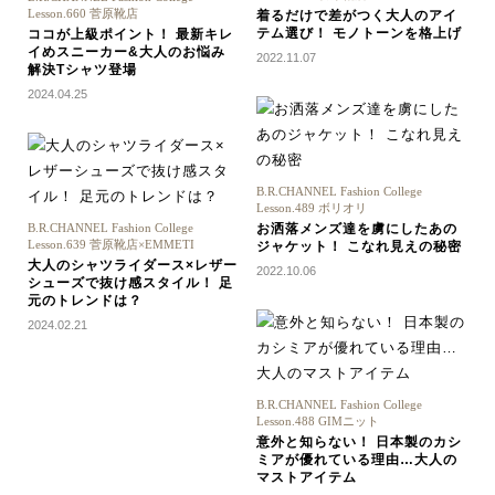
Lesson.660 菅原靴店
着るだけで差がつく大人のアイ
テム選び！ モノトーンを格上げ
ココが上級ポイント！ 最新キレ
イめスニーカー&大人のお悩み
2022.11.07
解決Tシャツ登場
2024.04.25
B.R.CHANNEL Fashion College
Lesson.489 ボリオリ
B.R.CHANNEL Fashion College
お洒落メンズ達を虜にしたあの
Lesson.639 菅原靴店×EMMETI
ジャケット！ こなれ見えの秘密
大人のシャツライダース×レザー
2022.10.06
シューズで抜け感スタイル！ 足
元のトレンドは？
2024.02.21
B.R.CHANNEL Fashion College
Lesson.488 GIMニット
意外と知らない！ 日本製のカシ
ミアが優れている理由…大人の
マストアイテム