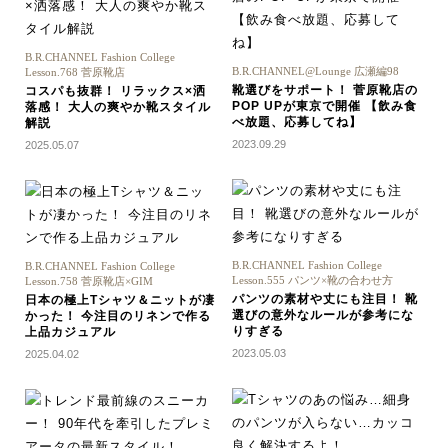
B.R.CHANNEL Fashion College
B.R.CHANNEL@Lounge 広瀬編98
Lesson.768 菅原靴店
靴選びをサポート！ 菅原靴店の
コスパも抜群！ リラックス×洒
POP UPが東京で開催 【飲み食
落感！ 大人の爽やか靴スタイル
べ放題、応募してね】
解説
2023.09.29
2025.05.07
B.R.CHANNEL Fashion College
B.R.CHANNEL Fashion College
Lesson.555 パンツ×靴の合わせ方
Lesson.758 菅原靴店×GIM
パンツの素材や丈にも注目！ 靴
日本の極上Tシャツ＆ニットが凄
選びの意外なルールが参考にな
かった！ 今注目のリネンで作る
りすぎる
上品カジュアル
2023.05.03
2025.04.02