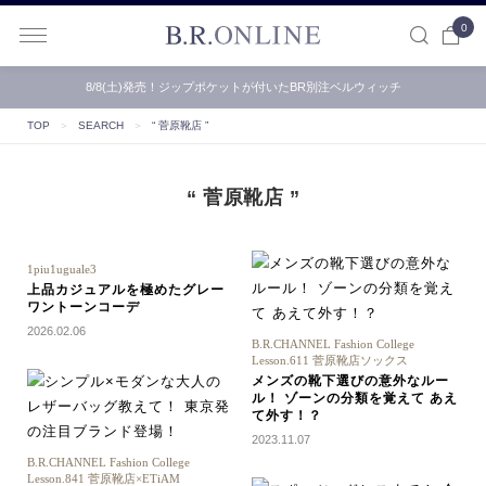
0
B.R.ONLINE
8/8(土)発売！ジップポケットが付いたBR別注ベルウィッチ
TOP
＞
SEARCH
＞
“ 菅原靴店 ”
“ 菅原靴店 ”
1piu1uguale3
上品カジュアルを極めたグレー
ワントーンコーデ
2026.02.06
B.R.CHANNEL Fashion College
Lesson.611 菅原靴店ソックス
メンズの靴下選びの意外なルー
ル！ ゾーンの分類を覚えて あえ
て外す！？
2023.11.07
B.R.CHANNEL Fashion College
Lesson.841 菅原靴店×ETiAM