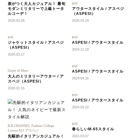
guji
差がつく大人カジュアル！ 最旬
モダンミリタリーで上級トータ
アウタースタイル / アスペジ
ルコーデ！
（ASPESI）
2026.03.26
2025.03.24
guji
guji
ジャケットスタイル / アスペジ
ASPESI / アウタースタイル
（ASPESI）
2024.11.18
2026.03.17
guji
Gente di Mare
ASPESI / アウタースタイル
大人のミリタリーアウター / ア
2024.04.16
スペジ（ASPESI）
2026.01.15
guji
ASPESI / アウタースタイル
2024.03.22
guji
B.R.CHANNEL Fashion College
春らしいM-65スタイル
Lesson.813 アスペジ
先駆的イタリアンカジュアル！
2021.03.07