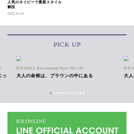
人気のネイビーで最新スタイル
解説
2025.10.10
PICK UP
1
B.R.MALL Recommend Style Vol.143
B.R.
ニッ
大人の余裕は、ブラウンの中にある
大人