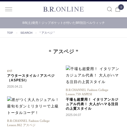
0
B.R.ONLINE
8/8(土)発売！ジップポケットが付いたBR別注ベルウィッチ
TOP
＞
SEARCH
＞
“ アスペジ ”
“ アスペジ ”
guji
アウタースタイル / アスペジ
（ASPESI）
2026.04.21
B.R.CHANNEL Fashion College
Lesson.759 ASPESI
干場も超愛用！ イタリアンカジ
ュアル代表！ 大人がハマる注目
の上質スタイル
2025.04.07
B.R.CHANNEL Fashion College
Lesson.862 アスペジ