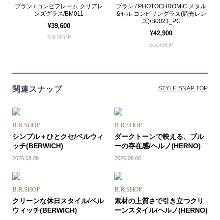
ブラン / コンビフレーム クリアレ
ブラン / PHOTOCHROMIC メタル
ンズグラス/BM011
&セル コンビサングラス(調光レン
ズ)/B0021_PC
¥39,600
¥42,900
B.R.SHOP
B.R.SHOP
関連スナップ
STYLE SNAP TOP
B.R.SHOP
B.R.SHOP
シンプル＋ひとクセ/ベルウィ
ダークトーンで映える、ブル
ッチ(BERWICH)
ーの存在感/ヘルノ(HERNO)
2026.08.09
2026.08.08
B.R.SHOP
B.R.SHOP
クリーンな休日スタイル/ベル
素材の上質さで引き立つクリ
ウィッチ(BERWICH)
ーンスタイル/ヘルノ(HERNO)