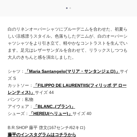
白のリネンオーバーシャツにブルーデニムを合わせた、初夏ら
しい涼感漂うスタイル。色落ちしたデニムが、白のオーバーシ
ャツシャツをより引き立て、軽やかなコントラストを生んでい
ます。足元はレザーサンダルを合わせて、リラックスしつつも
大人のきちんと感を演出しました。
シャツ：
「Maria Santangelo(マリア・サンタンジェロ)」
サイ
ズ S
カットソー：
「FILIPPO DE LAURENTIIS(フィリッポ デ ロー
レンティス)」
サイズ 44
パンツ：私物
アイウェア：
「BLANC..(ブラン)」
シューズ：
「HEREU(ヘリュー)」
サイズ 40
B.R.SHOP 藤平 啓文(167センチ/62キロ)
藤平のインスタグラムはコチラから