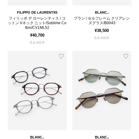
FILIPPO DE LAURENTIIS
BLANC..
フィリッポ デ ローレンティス / コ
ブラン / セルフレーム クリアレン
ットン Vネック ニット/Sublime Co
ズグラス/B0043
tton/CV1ML52
¥38,500
¥40,700
B.R.SHOP
B.R.SHOP
BLANC..
BLANC..