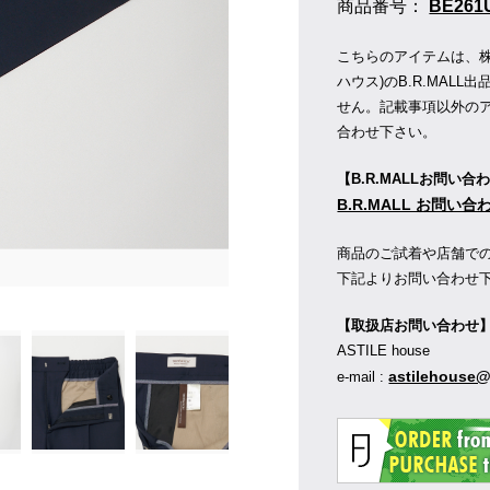
商品番号：
BE261
こちらのアイテムは、
ハウス)のB.R.MAL
せん。記載事項以外の
合わせ下さい。
【B.R.MALLお問い合
B.R.MALL お問い
商品のご試着や店舗で
下記よりお問い合わせ
【取扱店お問い合わせ
ASTILE house
astilehouse@
e-mail :