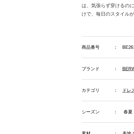
は、気張らず穿けるの
けで、毎日のスタイル
商品番号
： BE26
ブランド
：
BER
カテゴリ
：
ドレ
シーズン
： 春夏
素材
： 表地 