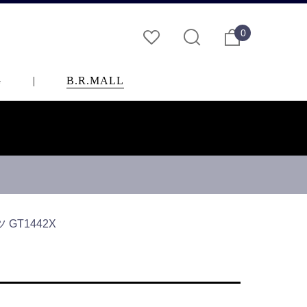
0
G
|
B.R.MALL
…
GT1442X