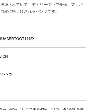
に洗練されていて、ディリー使いで長保。穿くだ
が自然に格上げされるパンツです。
1UABERTOGT1442X
WICH
スパンツ
ウール52% ポリエステル43% ポリウレタン5% 裏地