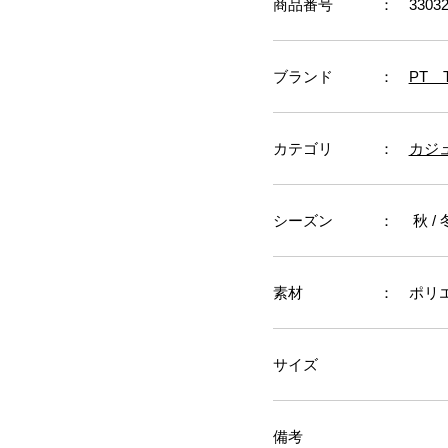
商品番号
： 33032
ブランド
：
PT 
カテゴリ
：
カジ
シーズン
： 秋 / 冬
素材
： ポリエ
サイズ
備考