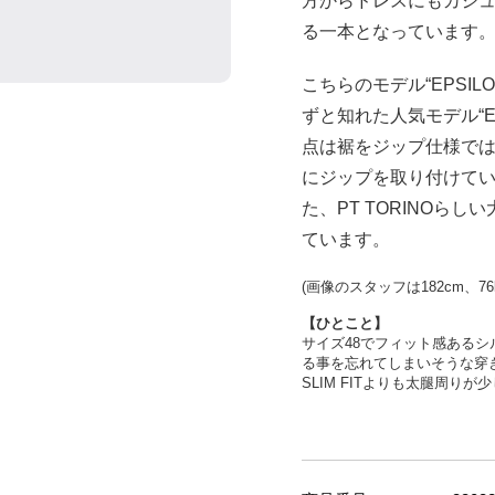
方からドレスにもカジ
る一本となっています
こちらのモデル“EPSIL
ずと知れた人気モデル“E
点は裾をジップ仕様で
にジップを取り付けて
た、PT TORINOら
ています。
(
画像のスタッフは
182cm
、
76
【ひとこと】
サイズ48でフィット感ある
る事を忘れてしまいそうな穿き心
SLIM FITよりも太腿周り