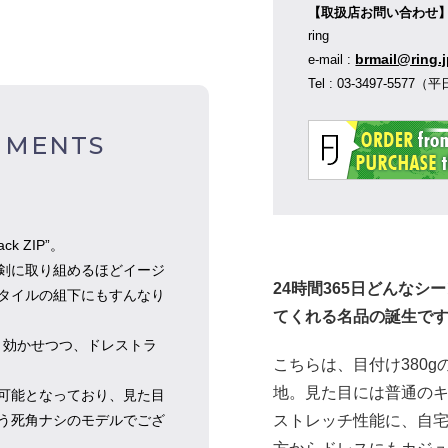
【取扱店お問い合わせ
ring
brmail@ring.
e-mail :
Tel : 03-3497-55
MMENTS
 ZIP”。
剣に取り組めるほどイージ
24時間365日どんな
タイルの組下にもすんなり
てくれる名品の誕生で
んと効かせつつ、ドレストラ
こちらは、目付け380
地。見た目には普通の
可能となっており、見た目
ストレッチ性能に、自
う死角ナシのモデルでござ