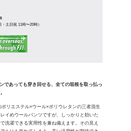
】
jp
77（平日・土日祝 11時〜20時）
シーンであっても穿き回せる、全ての垣根を取っ払っ
す。
gのポリエステル×ウール×ポリウレタンの三者混生
キレイめウールパンツですが、しっかりと効いた
宅で洗濯できる実用性を兼ね備えます。その見え