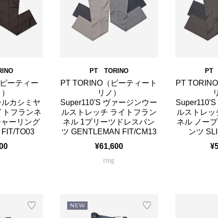
RINO
PT TORINO
PT 
O（ピーティー
PT TORINO（ピーティート
PT TOR
ノ）
リノ）
ールカシミヤ
Super110'S ヴァージンウー
Super11
イトフランネ
ルストレッチ ライトフラン
ルストレッ
シャーリング
ネル 1プリーツドレスパン
ネル ノー
FIT/TO03
ツ GENTLEMAN FIT/CM13
ンツ SLI
00
¥61,600
¥
ring
NEW