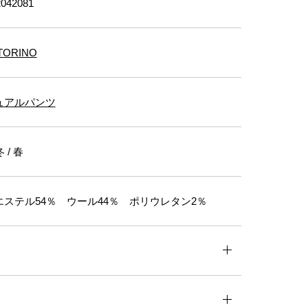
042081
TORINO
ュアルパンツ
 / 春
ステル54％ ウール44％ ポリウレタン2％