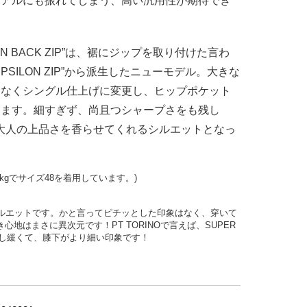
ュアルにも振れてしまう、高い汎用性が期待でき
。
ON BACK ZIP”は、裾にジップを取り付けた言わ
PSILON ZIP”から派生したニューモデル。大きな
はなくシングル仕上げに変更し、ヒップポケット
います。細すぎず、尚且つシャープさをも残し
しい大人の上品さを香らせてくれるシルエットとなっ
kg
でサイズ
48
を着用しています。
)
シルエットです。かと言ってピチッとした印象はなく、穿いて
地はまさに異次元です！PT TORINOで言えば、SUPER
が少し緩くて、膝下がより細い印象です！