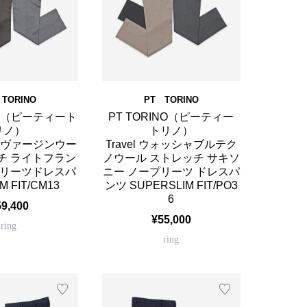
TORINO
PT TORINO
INO（ピーティート
PT TORINO（ピーティー
リノ）
トリノ）
0'S ヴァージンウー
Travel ウォッシャブルテク
チ ライトフラン
ノウール ストレッチ サキソ
プリーツドレスパ
ニー ノープリーツ ドレスパ
M FIT/CM13
ンツ SUPERSLIM FIT/PO3
6
59,400
¥55,000
ring
ring