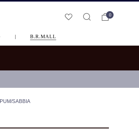
0
G
|
B.R.MALL
UM/SABBIA