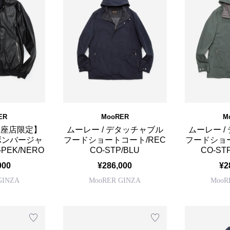
ER
MooRER
M
【銀座店限定】
ムーレー / デタッチャブル
ムーレー /
ボンバージャ
フードショートコート/REC
フードショー
PEK/NERO
CO-STP/BLU
CO-ST
000
¥286,000
¥2
GINZA
MooRER GINZA
MooR