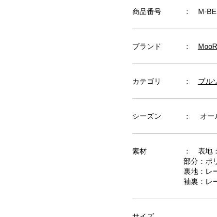
商品番号
： M-BER
ブランド
：
Moo
カテゴリ
：
ブル
シーズン
： オー
素材
： 表地：
部分：ポリ
裏地：レー
袖裏：レー
サイズ