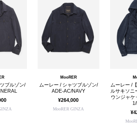
ER
MooRER
M
ャツブルゾン/
ムーレー / シャツブルゾン/
ムーレー /
INERAL
ADE-AC/NAVY
ルサキソニー
ウンジャケット
000
¥264,000
1
GINZA
MooRER GINZA
¥4
MooR