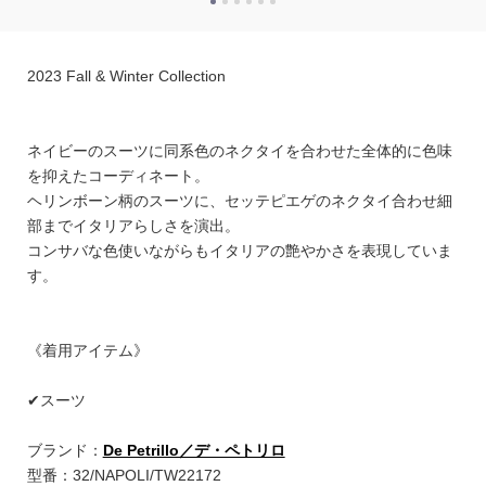
2023 Fall & Winter Collection
ネイビーのスーツに同系色のネクタイを合わせた全体的に色味
を抑えたコーディネート。
ヘリンボーン柄のスーツに、セッテピエゲのネクタイ合わせ細
部までイタリアらしさを演出。
コンサバな色使いながらもイタリアの艶やかさを表現していま
す。
《着用アイテム》
✔︎スーツ
ブランド：
De Petrillo／デ・ペトリロ
型番：32/NAPOLI/TW22172