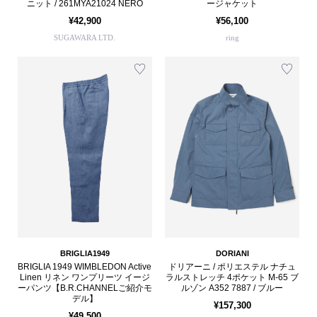
ニット / 261MYA21024 NERO
ージャケット
¥42,900
¥56,100
SUGAWARA LTD.
ring
BRIGLIA1949
DORIANI
BRIGLIA 1949 WIMBLEDON Active
ドリアーニ / ポリエステル ナチュ
Linen リネン ワンプリーツ イージ
ラルストレッチ 4ポケット M-65 ブ
ーパンツ【B.R.CHANNELご紹介モ
ルゾン A352 7887 / ブルー
デル】
¥157,300
¥49,500