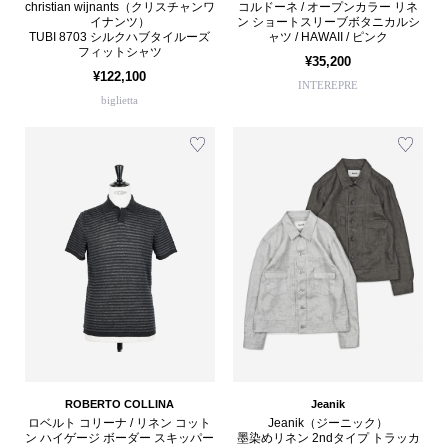
christian wijnants（クリスチャンワ
コルドーネ / オープンカラー リネ
イナンツ）
ン ショートスリーブボタニカルシ
TUBI 8703 シルクハブタイルーズ
ャツ / HAWAII / ピンク
フィットシャツ
¥35,200
¥122,100
INTEREPRE
biglietta
ROBERTO COLLINA
Jeanik
ロベルト コリーナ / リネン コット
Jeanik（ジーニック）
ン ハイゲージ ボーダー スキッパー
墨染めリネン 2ndタイプ トラッカ