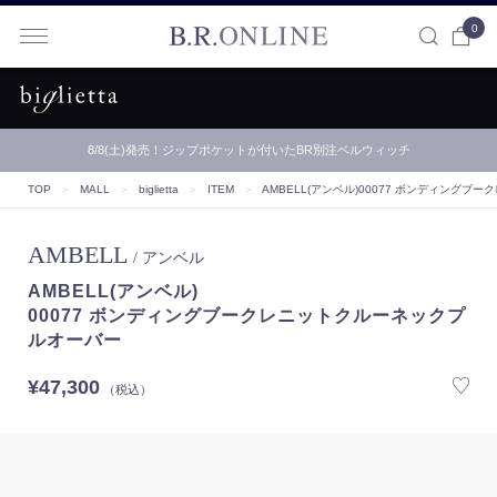
0
B.R.ONLINE
【B.R.ONLINE】一部店舗の夏期休業期間とお盆期間による配…
TOP
＞
MALL
＞
biglietta
＞
ITEM
＞
AMBELL(アンベル)
00077 ボンディングブ
AMBELL
/ アンベル
AMBELL(アンベル)
00077 ボンディングブークレニットクルーネックプ
ルオーバー
¥47,300
（税込）