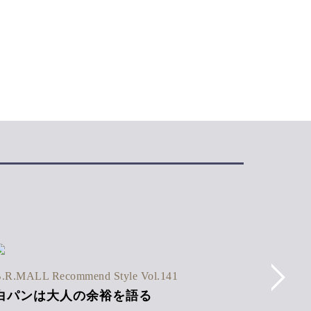
B.R.MAL
.R.MALL Recommend Style Vol.141
ストラ
白パンは大人の余裕を語る