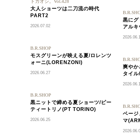
トガオシ。Vol.428
大人ショーツは二刀流の時代
B.R.SH
PART2
黒にグ
2026.07.02
アルキヴ
2026.06.
B.R.SHOP
モスグリーンが映える夏/ロレンツ
B.R.SH
ォーニ(LORENZONI)
爽やか
2026.06.27
タイル/
2026.06.
B.R.SHOP
黒ニットで締める夏ショーツ/ピー
B.R.SH
ティートリノ(PT TORINO)
ベージ
2026.06.25
マ(AR
2026.06.