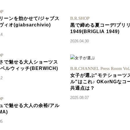
OP
リーンを効かせて/ジャブス
B.R.SHOP
ィオ(giabsarchivio)
黒で締める夏コーデ/ブリ
1949(BRIGLIA 1949)
14
2026.04.30
OP
さで魅せる大人ショーツス
ベルウィッチ(BERWICH)
B.R.CHANNEL Press Room Vol
女子が選ぶ"モテショーツ
12
ル"はこれ♪ OKorNGなコ
共通点は？
2025.08.07
OP
ュで魅せる大人の余裕/アル
MA)
05