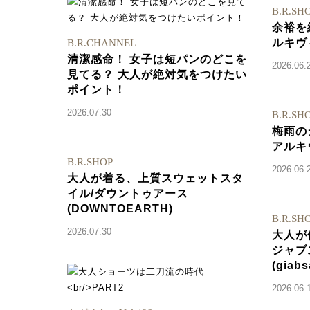
B.R.SH
余裕を
ルキヴィオ
B.R.CHANNEL
清潔感命！ 女子は短パンのどこを
2026.06.
見てる？ 大人が絶対気をつけたい
ポイント！
2026.07.30
B.R.SH
梅雨の
アルキヴ
B.R.SHOP
2026.06.
大人が着る、上質スウェットスタ
イル/ダウントゥアース
(DOWNTOEARTH)
B.R.SH
2026.07.30
大人が
ジャブ
(giabs
2026.06.