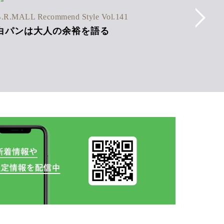
B.R.MAL
.R.MALL Recommend Style Vol.141
ストラ
白パンは大人の余裕を語る