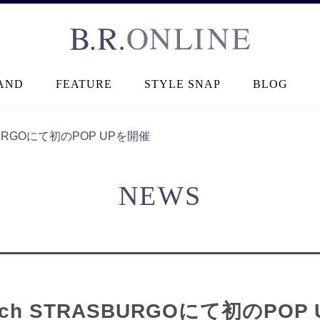
B.R.ONLINE
AND
FEATURE
STYLE SNAP
BLOG
RASBURGOにて初のPOP UPを開催
NEWS
inloch STRASBURGOにて初のPO