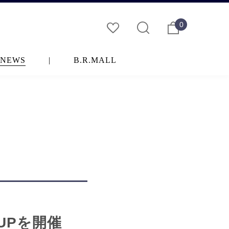
0
NEWS
|
B.R.MALL
P UPを開催