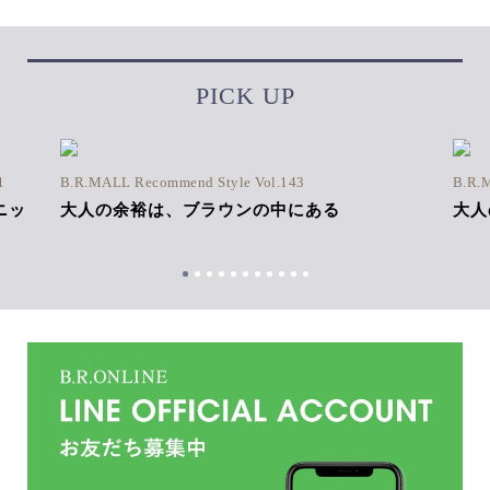
PICK UP
1
B.R.MALL Recommend Style Vol.143
B.R.
ニッ
大人の余裕は、ブラウンの中にある
大人