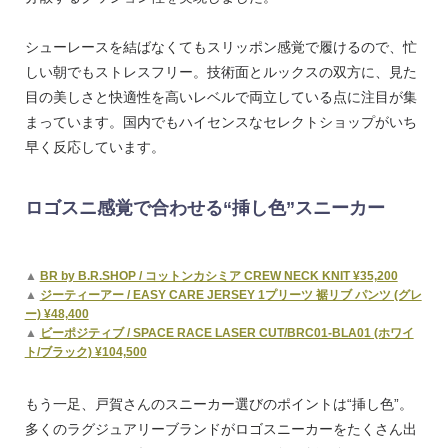
シューレースを結ばなくてもスリッポン感覚で履けるので、忙
しい朝でもストレスフリー。技術面とルックスの双方に、見た
目の美しさと快適性を高いレベルで両立している点に注目が集
まっています。国内でもハイセンスなセレクトショップがいち
早く反応しています。
ロゴスニ感覚で合わせる“挿し色”スニーカー
▲
BR by B.R.SHOP / コットンカシミア CREW NECK KNIT ¥35,200
▲
ジーティーアー / EASY CARE JERSEY 1プリーツ 裾リブ パンツ (グレ
ー) ¥48,400
▲
ビーポジティブ / SPACE RACE LASER CUT/BRC01-BLA01 (ホワイ
ト/ブラック) ¥104,500
もう一足、戸賀さんのスニーカー選びのポイントは“挿し色”。
多くのラグジュアリーブランドがロゴスニーカーをたくさん出