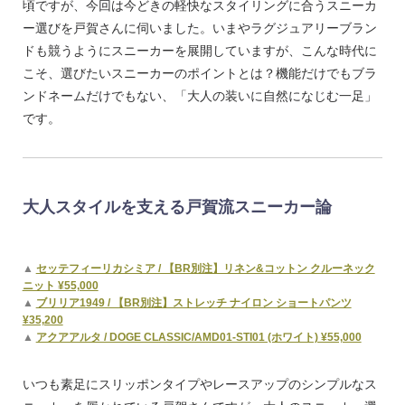
頃ですが、今回は今どきの軽快なスタイリングに合うスニーカ
ー選びを戸賀さんに伺いました。いまやラグジュアリーブラン
ドも競うようにスニーカーを展開していますが、こんな時代に
こそ、選びたいスニーカーのポイントとは？機能だけでもブラ
ンドネームだけでもない、「大人の装いに自然になじむ一足」
です。
大人スタイルを支える戸賀流スニーカー論
▲
セッテフィーリカシミア / 【BR別注】リネン&コットン クルーネック
ニット ¥55,000
▲
ブリリア1949 / 【BR別注】ストレッチ ナイロン ショートパンツ
¥35,200
▲
アクアアルタ / DOGE CLASSIC/AMD01-STI01 (ホワイト) ¥55,000
いつも素足にスリッポンタイプやレースアップのシンプルなス