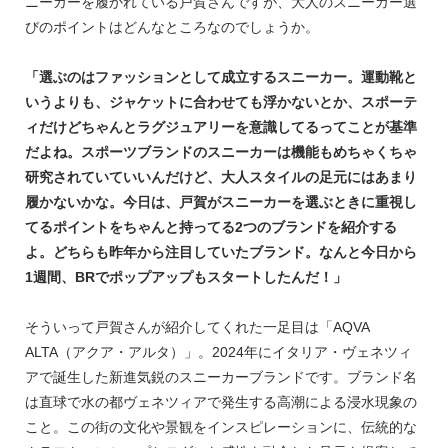
ニーカーを履かれている戸賀さんですが、大人のスニーカー選
びのポイントはどんなところなのでしょうか。
「選ぶのはファッションとして成立するスニーカー。運動靴と
いうよりも、ジャケットに合わせても浮かないとか、スポーテ
ィだけどちゃんとラグジュアリーを意識してるってことが基準
だよね。スポーツブランドのスニーカーは機能もめちゃくちゃ
研究されていていいんだけど、大人スタイルの足元にはあまり
履かないかな。今日は、戸賀がスニーカーを選ぶときに重視し
てるポイントをちゃんと持ってる2つのブランドを紹介する
よ。どちらも昨年から注目していたブランド。なんと今日から
1週間、BRでポップアップもスタートしたんだ！」
そういって戸賀さんが紹介してくれた一足目は「AQVA
ALTA（アクア・アルタ）」。2024年にイタリア・ヴェネツィ
アで誕生した新進気鋭のスニーカーブランドです。ブランド名
は直球で水の都ヴェネツィアで発生する高潮による浸水現象の
こと。この街の文化や景観をインスピレーションに、伝統的な