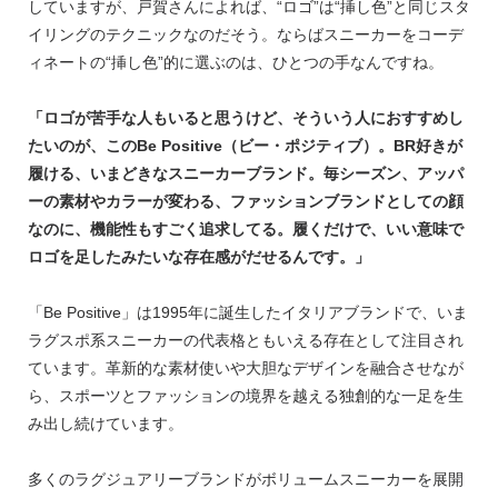
していますが、戸賀さんによれば、“ロゴ”は“挿し色”と同じスタ
イリングのテクニックなのだそう。ならばスニーカーをコーデ
ィネートの“挿し色”的に選ぶのは、ひとつの手なんですね。
「ロゴが苦手な人もいると思うけど、そういう人におすすめし
たいのが、このBe Positive（ビー・ポジティブ）。BR好きが
履ける、いまどきなスニーカーブランド。毎シーズン、アッパ
ーの素材やカラーが変わる、ファッションブランドとしての顔
なのに、機能性もすごく追求してる。履くだけで、いい意味で
ロゴを足したみたいな存在感がだせるんです。」
「Be Positive」は1995年に誕生したイタリアブランドで、いま
ラグスポ系スニーカーの代表格ともいえる存在として注目され
ています。革新的な素材使いや大胆なデザインを融合させなが
ら、スポーツとファッションの境界を越える独創的な一足を生
み出し続けています。
多くのラグジュアリーブランドがボリュームスニーカーを展開