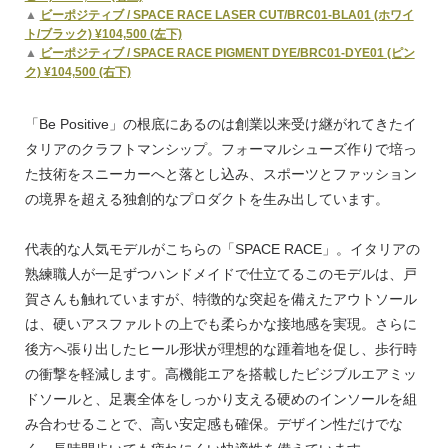
▲
ビーポジティブ / SPACE RACE LASER CUT/BRC01-BLA01 (ホワイ
ト/ブラック) ¥104,500 (左下)
▲
ビーポジティブ / SPACE RACE PIGMENT DYE/BRC01-DYE01 (ピン
ク) ¥104,500 (右下)
「Be Positive」の根底にあるのは創業以来受け継がれてきたイ
タリアのクラフトマンシップ。フォーマルシューズ作りで培っ
た技術をスニーカーへと落とし込み、スポーツとファッション
の境界を超える独創的なプロダクトを生み出しています。
代表的な人気モデルがこちらの「SPACE RACE」。イタリアの
熟練職人が一足ずつハンドメイドで仕立てるこのモデルは、戸
賀さんも触れていますが、特徴的な突起を備えたアウトソール
は、硬いアスファルトの上でも柔らかな接地感を実現。さらに
後方へ張り出したヒール形状が理想的な踵着地を促し、歩行時
の衝撃を軽減します。高機能エアを搭載したビジブルエアミッ
ドソールと、足裏全体をしっかり支える硬めのインソールを組
み合わせることで、高い安定感も確保。デザイン性だけでな