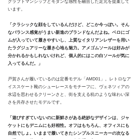
クラフトマンシップとモダンな感性を融合した足元を提案して
います。
「クラシックな顔をしているんだけど、どこか今っぽい。そん
なバランス感覚がうまい新進のブランドなんだよね。ベロにゴ
ムが入っていて履きやすいし、上質なイタリアンレザーを用い
たラグジュアリーな履き心地も魅力。アメゴムソールは好みが
分かれるかもしれないけれど、個人的にはこの白ソールが気に
入ってるんだ。」
戸賀さんが履いているのは定番モデル「AMD01」。レトロなア
イススケート靴のシューレースをモチーフに、ヴェネツィアの
水辺を思わせるクリーンさと、街を支える杭のような味わい深
さを共存させたモデルです。
「遊びすぎていないのに新鮮さがある絶妙なデザインは、ジャ
ケットにもデニムにも好相性。オフはもちろん、オフィスにも
自然でしょ。いままで履いてきたシンプルスニーカーの次なる