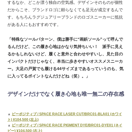
するなか、どこか漂う独自の空気感。デザインそのものが個性
だからこそ、ブランドロゴに頼らなくても足元が成立するんで
す。もちろんラグジュアリーブランドのロゴスニーカーに抵抗
がある人にもおすすめです。
「特殊なソールパターン、僕は勝手に“画鋲ソール”って呼んで
るんだけど、この履き心地はかなり気持ちいい！ 派手に見え
るかもしれないけど、履くと意外と合わせやすいし、見た目の
インパクトだけじゃなく、本当に歩きやすいオススメスニーカ
ー。大足の戸賀でも履ける44サイズまであるっていうのも、気
に入ってるポイントなんだけどね（笑）。」
デザインだけでなく履き心地も唯一無二の存在感
▲
ビーポジティブ / SPACE RACE LASER CUT/BRC01-BLA01 (ホワイ
ト) ¥104,500 (左上)
▲
ビーポジティブ / SPACE RACE PIGMENT DYE/BRC01-DYE01 (ネイ
ビー) ¥104,500 (右上)