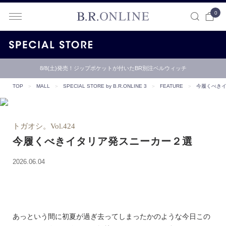
0
B.R.ONLINE
8/8(土)発売！ジップポケットが付いたBR別注ベルウィッチ
【B.R.ONLINE】一部店舗の夏期休業期間とお盆期間による配…
TOP
＞
MALL
＞
SPECIAL STORE by B.R.ONLINE 3
＞
FEATURE
＞
今履くべき
トガオシ。Vol.424
今履くべきイタリア発スニーカー２選
2026.06.04
あっという間に初夏が過ぎ去ってしまったかのような今日この