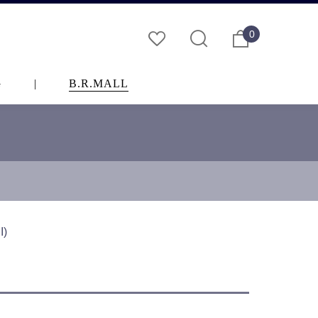
0
G
|
B.R.MALL
)