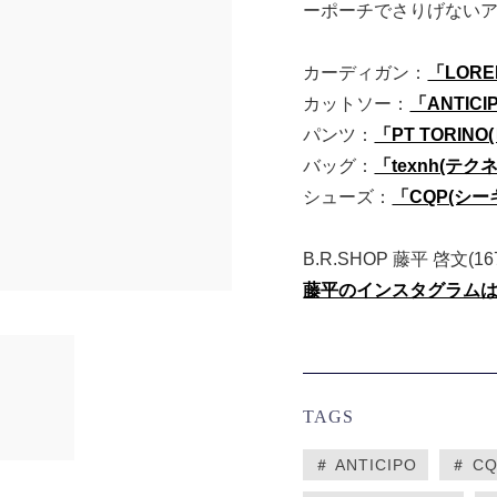
ーポーチでさりげない
カーディガン：
「LORE
カットソー：
「ANTIC
パンツ：
「PT TORIN
バッグ：
「texnh(テク
シューズ：
「CQP(シー
B.R.SHOP 藤平 啓文(1
藤平のインスタグラム
TAGS
＃ ANTICIPO
＃ C