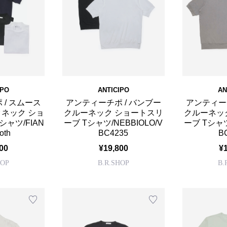
IPO
ANTICIPO
AN
 / スムース
アンティーチポ / バンブー
アンティーチ
クネック ショ
クルーネック ショートスリ
クルーネッ
ャツ/FIAN
ーブ Tシャツ/NEBBIOLO/V
ーブ Tシャツ
oth
BC4235
B
00
¥19,800
¥
HOP
B.R.SHOP
B.