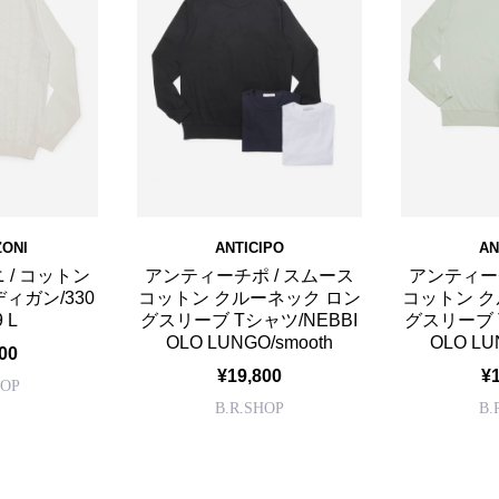
ONI
ANTICIPO
AN
 / コットン
アンティーチポ / スムース
アンティーチ
ィガン/330
コットン クルーネック ロン
コットン ク
 L
グスリーブ Tシャツ/NEBBI
グスリーブ 
OLO LUNGO/smooth
OLO LU
00
¥19,800
¥
HOP
B.R.SHOP
B.