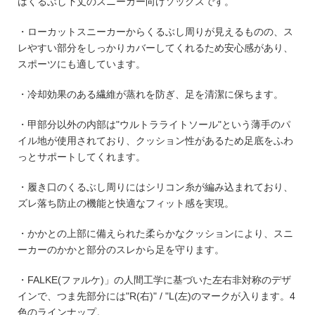
はくるぶし下丈のスニーカー向けソックスです。
・ローカットスニーカーからくるぶし周りが見えるものの、ス
レやすい部分をしっかりカバーしてくれるため安心感があり、
スポーツにも適しています。
・冷却効果のある繊維が蒸れを防ぎ、足を清潔に保ちます。
・甲部分以外の内部は"ウルトラライトソール"という薄手のパ
イル地が使用されており、クッション性があるため足底をふわ
っとサポートしてくれます。
・履き口のくるぶし周りにはシリコン糸が編み込まれており、
ズレ落ち防止の機能と快適なフィット感を実現。
・かかとの上部に備えられた柔らかなクッションにより、スニ
ーカーのかかと部分のスレから足を守ります。
・FALKE(ファルケ)」の人間工学に基づいた左右非対称のデザ
インで、つま先部分には"R(右)" / "L(左)のマークが入ります。4
色のラインナップ。