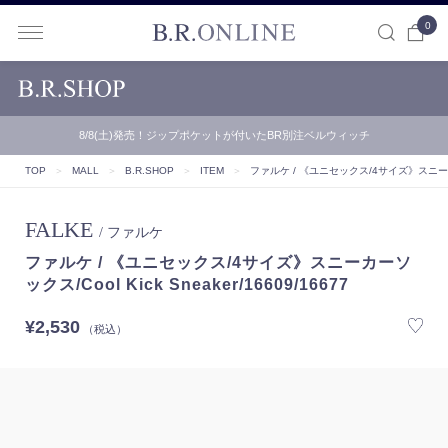
0
B.R.ONLINE
8/8(土)発売！ジップポケットが付いたBR別注ベルウィッチ
【B.R.ONLINE】一部店舗の夏期休業期間とお盆期間による配…
TOP
＞
MALL
＞
B.R.SHOP
＞
ITEM
＞
ファルケ / 《ユニセックス/4サイズ》スニーカーソック
FALKE
/ ファルケ
ファルケ / 《ユニセックス/4サイズ》スニーカーソ
ックス/Cool Kick Sneaker/16609/16677
¥2,530
（税込）