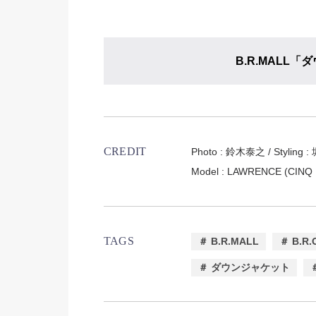
B.R.MALL
CREDIT
Photo : 鈴木泰之 / Styling 
Model : LAWRENCE (CINQ
TAGS
＃ B.R.MALL
＃ B.R.
＃ ダウンジャケット