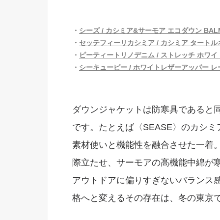
・
シーズ / カシミア&サーモア エコダウン BALMA 
・
セッテフィーリカシミア / カシミア タートルネッ
・
ピーティートリノデニム / ストレッチ ホワイトデ
・
シーキューピー / ホワイトレザーアッパー レー
ダウンジャケットは防寒具であると
です。たとえば〈SEASE〉のカシ
素材使いと機能性を融合させた一着
際立たせ、サーモアの高機能中綿が
アウトドアに偏りすぎないバランス感
格へと変えるその存在は、冬の東京