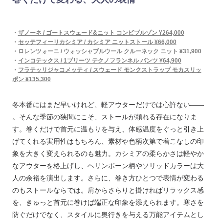
・
ザノーネ / ゴートスウェード&ニット コンビブルゾン ¥264,000
・
セッテフィーリカシミア / カシミア ニットストール ¥66,000
・
ロレンツォーニ / ウォッシャブルウール クルーネック ニット ¥31,900
・
インコテックス / 1プリーツ テクノフランネル パンツ ¥64,900
・
フラテッリジャコメッティ / スウェード モンクストラップ モカスリッ
ポン ¥135,300
冬本番にはまだ早いけれど、軽アウターだけでは心許ない——
。そんな季節の狭間にこそ、ストールが頼れる存在になりま
す。巻くだけで首元に温もりを与え、体感温度をぐっと引き上
げてくれる実用性はもちろん、素材や色柄次第で着こなしの印
象を大きく変えられるのも魅力。カシミアの柔らかさは軽やか
なアウターを格上げし、ヘリンボーン柄やソリッドカラーは大
人の余裕を演出します。さらに、巻き方ひとつで表情が変わる
のもストールならでは。肩からさらりと掛ければリラックス感
を、きゅっと首元に巻けば端正な印象を添えられます。寒さを
防ぐだけでなく、スタイルに奥行きを与える万能アイテムとし