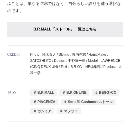
ぶことは、単なる防寒ではなく、自分らしい誇りを纏う選択な
のです。
B.R.MALL「ストール」一覧はこちら
CREDIT
Photo : 鈴木泰之 / Styling : 堀内亮志 / Hair&Make :
SATOSHI ITO / Design : 中野慎一郎 / Model : LAWRENCE
(CINQ DEUX UN) / Text：B.R.ONLINE編集部 / Produce: 大
和一彦
TAGS
＃ B.R.MALL
＃ B.R.ONLINE
＃ BEGG×CO
＃ PIACENZA
＃ Settefili Cashmereストール
＃ カシミア
＃ マフラー