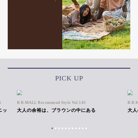
PICK UP
1
B.R.MALL Recommend Style Vol.143
B.R.
ニッ
大人の余裕は、ブラウンの中にある
大人