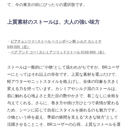
て、今の東京の街にぴったりの選択肢です。
上質素材のストールは、大人の強い味方
・
ピアチェンツァ / ストール ヘリンボーン柄 シルク カシミヤ
¥49,500（左）
・
ベグ アンド コー / カシミアソリッドストール ¥108,900（右）
ストールは一般的に“小物”として扱われがちですが、BRユーザ
ーにとってはそれ以上の存在です。上質な素材を選ぶだけで、
軽アウターやニットスタイルを格上げし、全体の印象を大きく
変える力を持っています。カシミアやシルク混のストールは、
肌に触れる心地よさと見た目の艶やかさで、着こなしに余裕を
与えてくれる。さらに、巻き方や掛け方ひとつで表情が変わる
ため、シーンに応じて自在にスタイルを操れるのも魅力です。
小物という枠を超え、季節の狭間を支える“大きな味方”として
活躍させることこそ、BRユーザーの心得。上質なストールを選