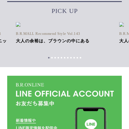
PICK UP
1
B.R.MALL Recommend Style Vol.143
B.R.
ニッ
大人の余裕は、ブラウンの中にある
大人