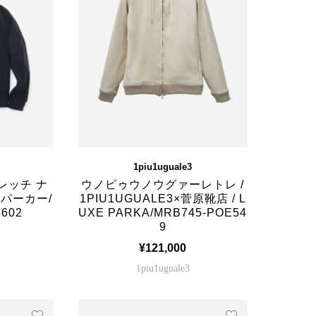
1piu1uguale3
レッチ ナ
ウノピゥウノウグァーレトレ /
 パーカー/
1PIU1UGUALE3×菅原靴店 / L
602
UXE PARKA/MRB745-POE54
9
¥121,000
1piu1uguale3