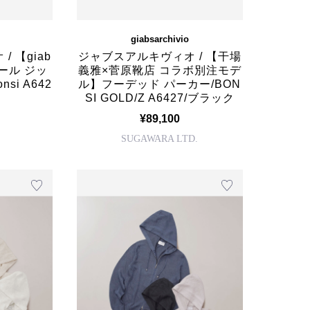
giabsarchivio
 【giab
ジャブスアルキヴィオ / 【干場
ール ジッ
義雅×菅原靴店 コラボ別注モデ
si A642
ル】フーデッド パーカー/BON
SI GOLD/Z A6427/ブラック
¥89,100
SUGAWARA LTD.