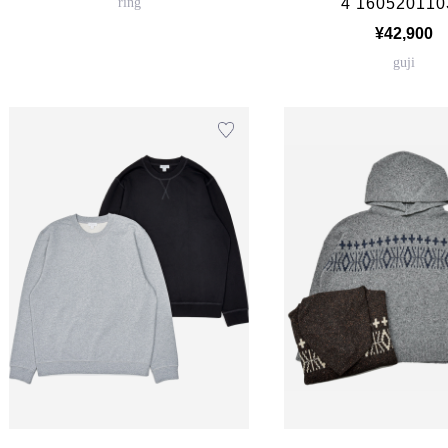
ring
4 160520110
¥42,900
guji