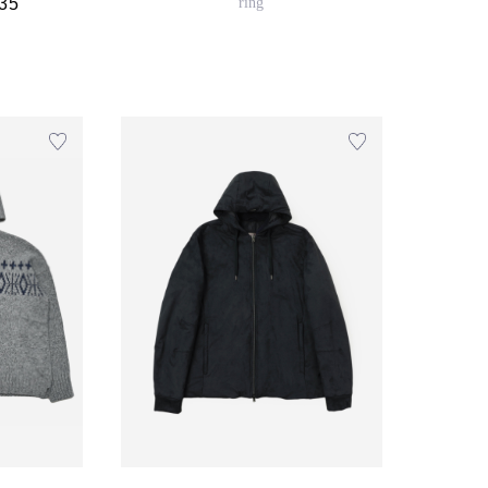
35
ring