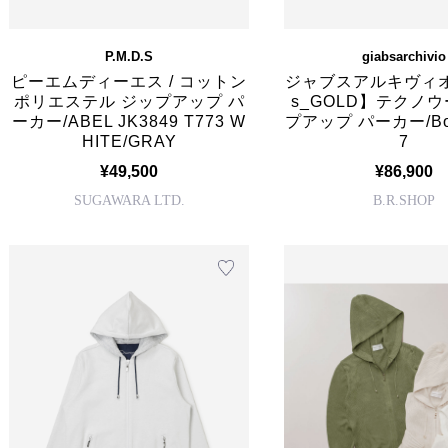
P.M.D.S
giabsarchivio
ピーエムディーエス / コットン
ジャブスアルキヴィオ /
ポリエステル ジップアップ パ
s_GOLD】テクノウ
ーカー/ABEL JK3849 T773 W
プアップ パーカー/Bon
HITE/GRAY
7
¥49,500
¥86,900
SUGAWARA LTD.
B.R.SHOP