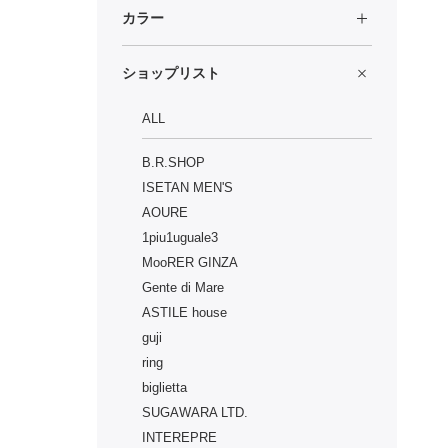
カラー
ショップリスト
ALL
B.R.SHOP
ISETAN MEN'S
AOURE
1piu1uguale3
MooRER GINZA
Gente di Mare
ASTILE house
guji
ring
biglietta
SUGAWARA LTD.
INTEREPRE