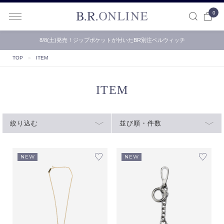
0
B.R.ONLINE
8/8(土)発売！ジップポケットが付いたBR別注ベルウィッチ
TOP
＞
ITEM
ITEM
絞り込む
並び順・件数
NEW
NEW