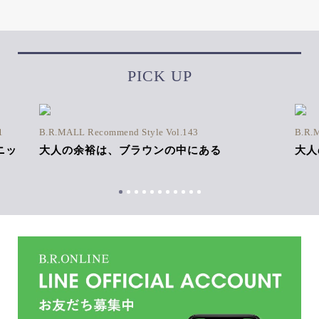
PICK UP
1
B.R.MALL Recommend Style Vol.143
B.R.
ニッ
大人の余裕は、ブラウンの中にある
大人